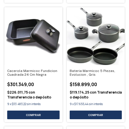
Cacerola Marmicoc Fundicion
Bateria Marmicoc 5 Piezas,
Cuadrada 24 Cm Negra
Evolucion , Gris
$301.349,00
$158.899,00
$226.011,75
con
$119.174,25
con
Transferencia
Transferencia o depósito
o depósito
9
x
$33.483,22
sin interés
9
x
$17.655,44
sin interés