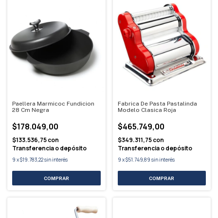
Paellera Marmicoc Fundicion
Fabrica De Pasta Pastalinda
28 Cm Negra
Modelo Clasica Roja
$178.049,00
$465.749,00
$133.536,75
con
$349.311,75
con
Transferencia o depósito
Transferencia o depósito
9
x
$19.783,22
sin interés
9
x
$51.749,89
sin interés