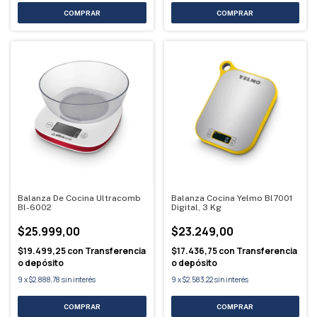
Balanza De Cocina Ultracomb
Balanza Cocina Yelmo Bl7001
Bl-6002
Digital, 3 Kg
$25.999,00
$23.249,00
$19.499,25
con
Transferencia
$17.436,75
con
Transferencia
o depósito
o depósito
9
x
$2.888,78
sin interés
9
x
$2.583,22
sin interés