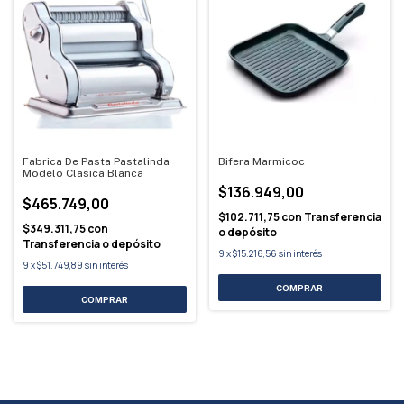
Fabrica De Pasta Pastalinda
Bifera Marmicoc
Modelo Clasica Blanca
$136.949,00
$465.749,00
$102.711,75
con
Transferencia
$349.311,75
con
o depósito
Transferencia o depósito
9
x
$15.216,56
sin interés
9
x
$51.749,89
sin interés