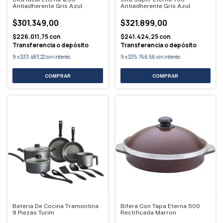
Antiadherente Gris Azul
Antiadherente Gris Azul
$301.349,00
$321.899,00
$226.011,75
con
$241.424,25
con
Transferencia o depósito
Transferencia o depósito
9
x
$33.483,22
sin interés
9
x
$35.766,56
sin interés
Bateria De Cocina Tramontina
Bifera Con Tapa Eterna 500
9 Piezas Turim
Rectificada Marron