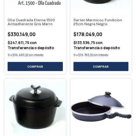
Olla Cuadrada Eterna 1500
Sarten Marmicoc Fundicion
Antiadherente Gris Marrn
25cm Negra Negro
$330.149,00
$178.049,00
$247.611,75
con
$133.536,75
con
Transferencia o depósito
Transferencia o depósito
9
x
$36.683,22
sin interés
9
x
$19.783,22
sin interés