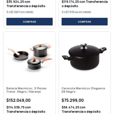
$35.924,25
con
$119.174,25
con
Transferencia
Transferencia o depósito
o depósito
9
x
$5.322,11
sin interés
9
x
$17.655,44
sin interés
Bateria Marmicoc, 3 Piezas
Cacerola Marmicoc Elegance
Trend , Negro / Naranja
28 Negro
$152.049,00
$75.299,00
$114.036,75
con
$56.474,25
con
Transferencia o depósito
Transferencia o depósito