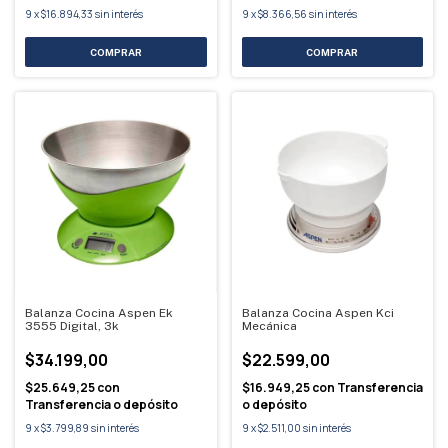
9
x
$16.894,33
sin interés
9
x
$8.366,56
sin interés
Balanza Cocina Aspen Ek
Balanza Cocina Aspen Kci
3555 Digital, 3k
Mecánica
$34.199,00
$22.599,00
$25.649,25
con
$16.949,25
con
Transferencia
Transferencia o depósito
o depósito
9
x
$3.799,89
sin interés
9
x
$2.511,00
sin interés