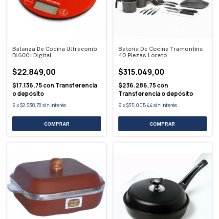
Balanza De Cocina Ultracomb
Bateria De Cocina Tramontina
Bl6001 Digital
40 Piezas Loreto
$22.849,00
$315.049,00
$17.136,75
con
Transferencia
$236.286,75
con
o depósito
Transferencia o depósito
9
x
$2.538,78
sin interés
9
x
$35.005,44
sin interés