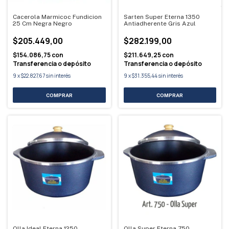
Cacerola Marmicoc Fundicion
Sarten Super Eterna 1350
25 Cm Negra Negro
Antiadherente Gris Azul
$205.449,00
$282.199,00
$154.086,75
con
$211.649,25
con
Transferencia o depósito
Transferencia o depósito
9
x
$22.827,67
sin interés
9
x
$31.355,44
sin interés
Olla Ideal Eterna 1250
Olla Super Eterna 750