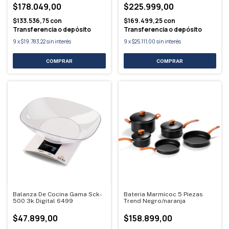
$178.049,00
$225.999,00
$133.536,75
con
$169.499,25
con
Transferencia o depósito
Transferencia o depósito
9
x
$19.783,22
sin interés
9
x
$25.111,00
sin interés
Balanza De Cocina Gama Sck-
Bateria Marmicoc 5 Piezas
500 3k Digital 6499
Trend Negro/naranja
$47.899,00
$158.899,00