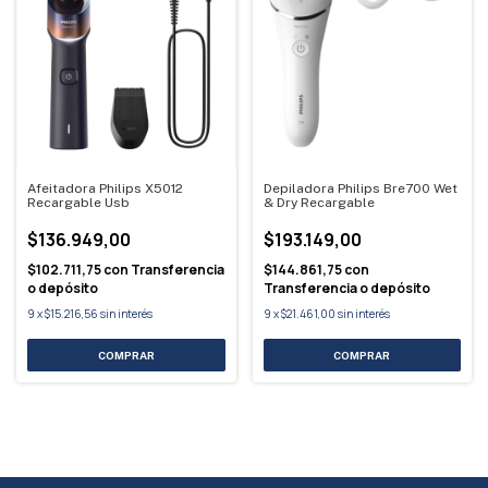
Afeitadora Philips X5012
Depiladora Philips Bre700 Wet
Recargable Usb
& Dry Recargable
$136.949,00
$193.149,00
$102.711,75
con
Transferencia
$144.861,75
con
o depósito
Transferencia o depósito
9
x
$15.216,56
sin interés
9
x
$21.461,00
sin interés