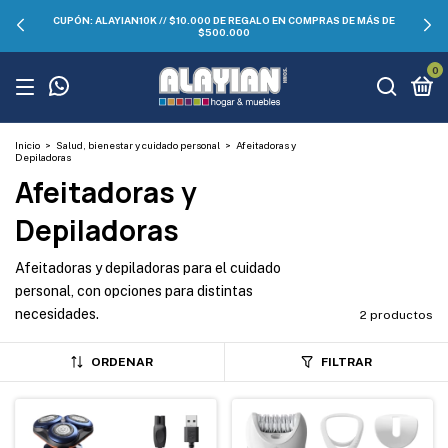
CUPÓN: ALAYIAN10K // $10.000 DE REGALO EN COMPRAS DE MÁS DE
$500.000
0
Inicio
>
Salud, bienestar y cuidado personal
>
Afeitadoras y
Depiladoras
Afeitadoras y
Depiladoras
Afeitadoras y depiladoras para el cuidado
personal, con opciones para distintas
necesidades.
2 productos
ORDENAR
FILTRAR