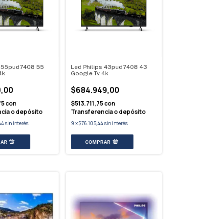
s 55pud7408 55
Led Philips 43pud7408 43
4k
Google Tv 4k
9,00
$684.949,00
75
con
$513.711,75
con
cia o depósito
Transferencia o depósito
44
sin interés
9
x
$76.105,44
sin interés