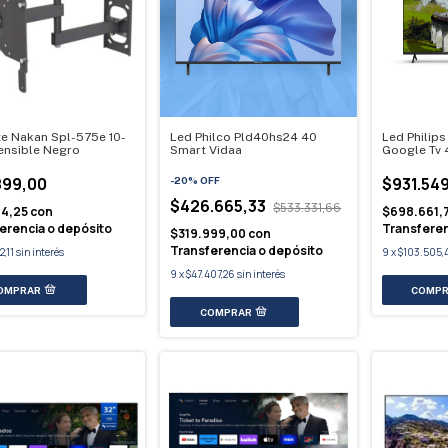
e Nakan Spl-575e 10-
Led Philco Pld40hs24 40
Led Philip
ensible Negro
Smart Vidaa
Google Tv 
899,00
$931.54
-
20
%
OFF
$426.665,33
$533.331,66
24,25
con
$698.661,
erencia o depósito
Transferen
$319.999,00
con
Transferencia o depósito
2,11
sin interés
9
x
$103.505,
9
x
$47.407,26
sin interés