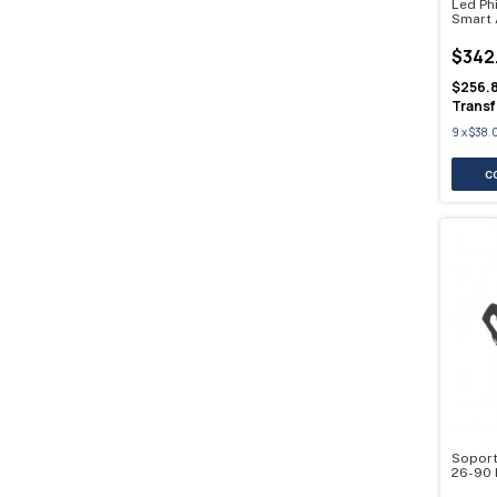
Led Ph
Smart 
$342
$256.
Transf
9
x
$38.
Soport
26-90 