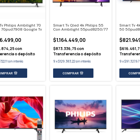
Tv Philips Ambilight 70
Smart Tv Qled 4k Philips 55
Smart Tv 4k
 70pud7908 Google Tv
Con Ambilight 55pud8250/77
50 50pud81
Wifi Bt
86.499,00
$1.164.449,00
$821.94
9.874,25
con
$873.336,75
con
$616.461,
erencia o depósito
Transferencia o depósito
Transferen
722,11
sin interés
9
x
$129.383,22
sin interés
9
x
$91.327,67