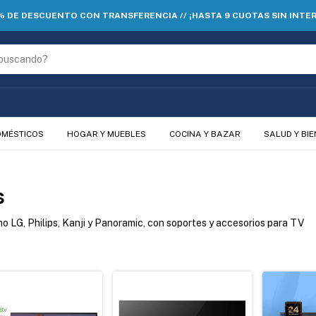
% DE DESCUENTO CON TRANSFERENCIA // ¡HASTA 9 CUOTAS SIN INTER
OMÉSTICOS
HOGAR Y MUEBLES
COCINA Y BAZAR
SALUD Y BI
s
 LG, Philips, Kanji y Panoramic, con soportes y accesorios para TV