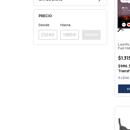
PRECIO
Desde
Hasta
APLICAR
Led Rc
Full H
$1.31
$986.
Transf
9
x
$146.