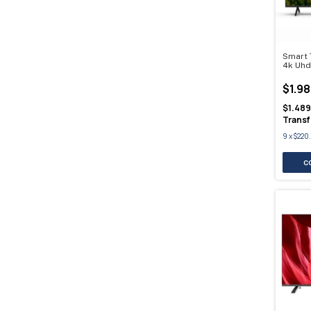
Smart 
4k Uhd
$1.9
$1.48
Transf
9
x
$220.