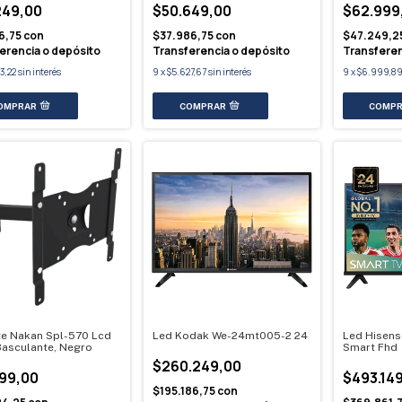
249,00
$50.649,00
$62.999
6,75
con
$37.986,75
con
$47.249,2
erencia o depósito
Transferencia o depósito
Transferen
3,22
sin interés
9
x
$5.627,67
sin interés
9
x
$6.999,8
e Nakan Spl-570 Lcd
Led Kodak We-24mt005-2 24
Led Hisens
Basculante, Negro
Smart Fhd
$260.249,00
499,00
$493.14
$195.186,75
con