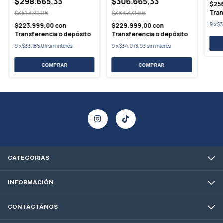
$298.665,33
$306.665,33
$25
Tran
$351.370,98
$383.331,66
9
x
$3
$223.999,00
con
$229.999,00
con
Transferencia o depósito
Transferencia o depósito
9
x
$33.185,04
sin interés
9
x
$34.073,93
sin interés
CATEGORÍAS
INFORMACIÓN
CONTACTÁNOS