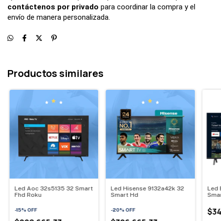
contáctenos por privado
 para coordinar la compra y el 
envío de manera personalizada.
Productos similares
Led Aoc 32s5135 32 Smart
Led Hisense 9132a42k 32
Led 
Fhd Roku
Smart Hd
Smar
$34
-
15
%
OFF
-
20
%
OFF