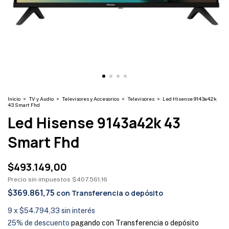
Inicio
>
TV y Audio
>
Televisores y Accesorios
>
Televisores
>
Led Hisense 9143a42k
43 Smart Fhd
Led Hisense 9143a42k 43
Smart Fhd
$493.149,00
Precio sin impuestos
$407.561,16
$369.861,75
con
Transferencia o depósito
9
x
$54.794,33
sin interés
25% de descuento
pagando con Transferencia o depósito