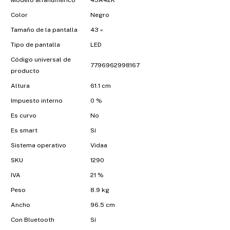
Modelo alfanumérico
43A42K
Color
Negro
Tamaño de la pantalla
43 «
Tipo de pantalla
LED
Código universal de
7796962998167
producto
Altura
61.1 cm
Impuesto interno
0 %
Es curvo
No
Es smart
Sí
Sistema operativo
Vidaa
SKU
1290
IVA
21 %
Peso
8.9 kg
Ancho
96.5 cm
Con Bluetooth
Sí