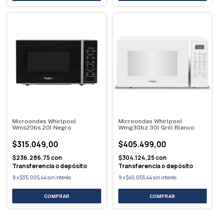
Microondas Whirlpool
Microondas Whirlpool
Wms20bs 20l Negro
Wmg30bz 30l Grill Blanco
$315.049,00
$405.499,00
$236.286,75
con
$304.124,25
con
Transferencia o depósito
Transferencia o depósito
9
x
$35.005,44
sin interés
9
x
$45.055,44
sin interés