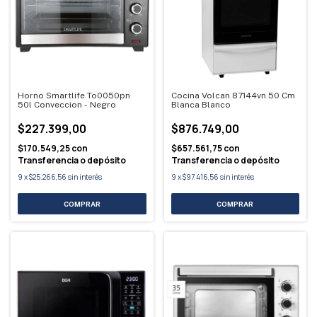
Horno Smartlife To0050pn
Cocina Volcan 87144vn 50 Cm
50l Conveccion - Negro
Blanca Blanco
$227.399,00
$876.749,00
$170.549,25
con
$657.561,75
con
Transferencia o depósito
Transferencia o depósito
9
x
$25.266,56
sin interés
9
x
$97.416,56
sin interés