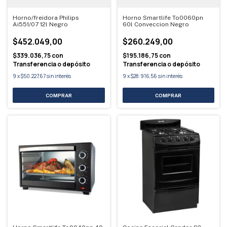
Horno/freidora Philips
Horno Smartlife To0060pn
Ai551/07 12l Negro
60l Conveccion Negro
$452.049,00
$260.249,00
$339.036,75
con
$195.186,75
con
Transferencia o depósito
Transferencia o depósito
9
x
$50.227,67
sin interés
9
x
$28.916,56
sin interés