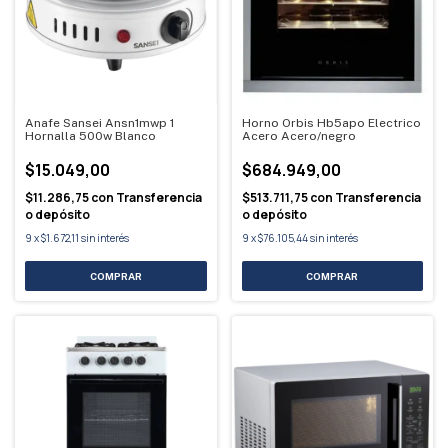
Anafe Sansei Ansn1mwp 1
Horno Orbis Hb5apo Electrico
Hornalla 500w Blanco
Acero Acero/negro
$15.049,00
$684.949,00
$11.286,75
con
Transferencia
$513.711,75
con
Transferencia
o depósito
o depósito
9
x
$1.672,11
sin interés
9
x
$76.105,44
sin interés