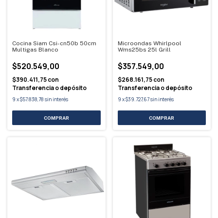
Cocina Siam Csi-cn50b 50cm
Microondas Whirlpool
Multigas Blanco
Wms25bs 25l Grill
$520.549,00
$357.549,00
$390.411,75
con
$268.161,75
con
Transferencia o depósito
Transferencia o depósito
9
x
$57.838,78
sin interés
9
x
$39.727,67
sin interés