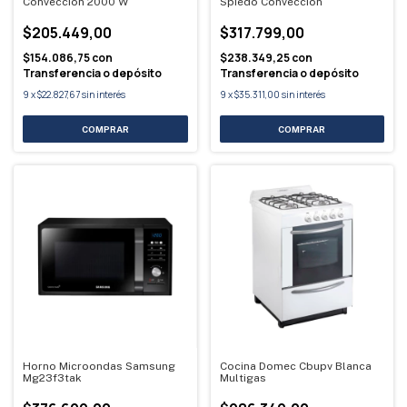
Convección 2000 W
Spiedo Conveccion
$205.449,00
$317.799,00
$154.086,75
con
$238.349,25
con
Transferencia o depósito
Transferencia o depósito
9
x
$22.827,67
sin interés
9
x
$35.311,00
sin interés
Horno Microondas Samsung
Cocina Domec Cbupv Blanca
Mg23f3tak
Multigas