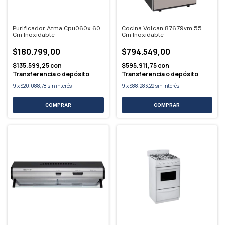
Purificador Atma Cpu060x 60
Cocina Volcan 87679vm 55
Cm Inoxidable
Cm Inoxidable
$180.799,00
$794.549,00
$135.599,25
con
$595.911,75
con
Transferencia o depósito
Transferencia o depósito
9
x
$20.088,78
sin interés
9
x
$88.283,22
sin interés