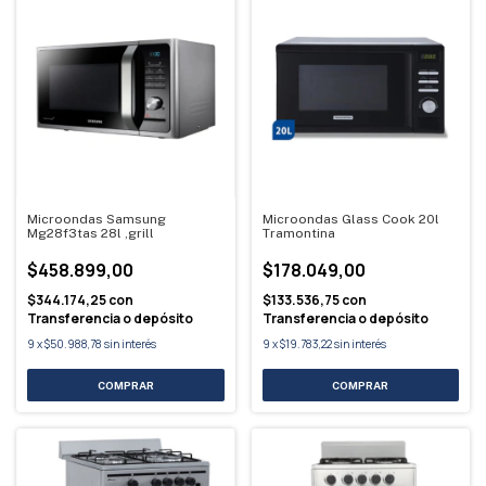
Microondas Samsung
Microondas Glass Cook 20l
Mg28f3tas 28l ,grill
Tramontina
$458.899,00
$178.049,00
$344.174,25
con
$133.536,75
con
Transferencia o depósito
Transferencia o depósito
9
x
$50.988,78
sin interés
9
x
$19.783,22
sin interés