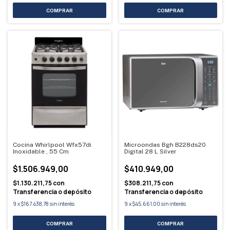
Cocina Whirlpool Wfx57di
Microondas Bgh B228ds20
Inoxidable , 55 Cm
Digital 28 L Silver
$1.506.949,00
$410.949,00
$1.130.211,75
con
$308.211,75
con
Transferencia o depósito
Transferencia o depósito
9
x
$167.438,78
sin interés
9
x
$45.661,00
sin interés