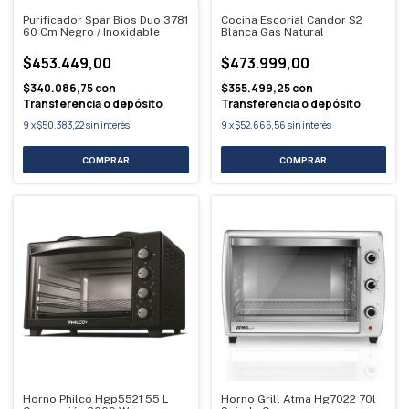
Purificador Spar Bios Duo 3781
Cocina Escorial Candor S2
60 Cm Negro / Inoxidable
Blanca Gas Natural
$453.449,00
$473.999,00
$340.086,75
con
$355.499,25
con
Transferencia o depósito
Transferencia o depósito
9
x
$50.383,22
sin interés
9
x
$52.666,56
sin interés
Horno Philco Hgp5521 55 L
Horno Grill Atma Hg7022 70l