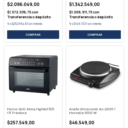
$2.096.049,00
$1.342.549,00
$1.572.036,75
con
$1.006.911,75
con
Transferencia o depósito
Transferencia o depósito
9
x
$232.894,33
sin interés
9
x
$149.172,11
sin interés
Horno Grill Atma Hgfab1725
Anafe Ultracomb An-2200 1
17l Freidora
Hornalla 1500 W
$257.549,00
$46.549,00