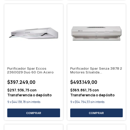
Purificador Spar Eccos
Purificador Spar Senza 3878 2
2360029 Duo 60 Cm Acero
Motores S/salida
Blanco/acero
$397.249,00
$493.149,00
$297.936,75
con
$369.861,75
con
Transferencia o depósito
Transferencia o depósito
9
x
$44.138,78
sin interés
9
x
$54.794,33
sin interés