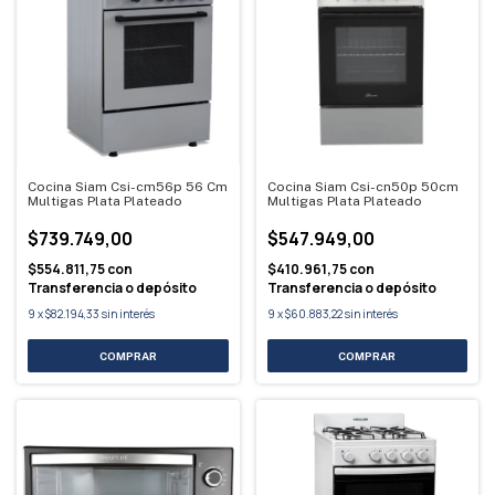
Cocina Siam Csi-cm56p 56 Cm
Cocina Siam Csi-cn50p 50cm
Multigas Plata Plateado
Multigas Plata Plateado
$739.749,00
$547.949,00
$554.811,75
con
$410.961,75
con
Transferencia o depósito
Transferencia o depósito
9
x
$82.194,33
sin interés
9
x
$60.883,22
sin interés