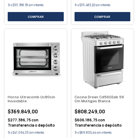
9
x
$33.788,78
sin interés
9
x
$33.483,22
sin interés
Horno Ultracomb Uc80cin
Cocina Drean Cd5602ab 56
Inoxidable
Cm Multigas Blanca
$369.849,00
$808.249,00
$277.386,75
con
$606.186,75
con
Transferencia o depósito
Transferencia o depósito
9
x
$41.094,33
sin interés
9
x
$89.805,44
sin interés