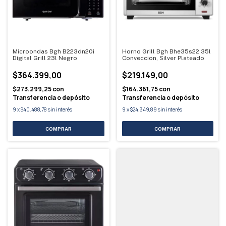
Microondas Bgh B223dn20i
Horno Grill Bgh Bhe35s22 35l
Digital Grill 23l Negro
Conveccion, Silver Plateado
$364.399,00
$219.149,00
$273.299,25
con
$164.361,75
con
Transferencia o depósito
Transferencia o depósito
9
x
$40.488,78
sin interés
9
x
$24.349,89
sin interés