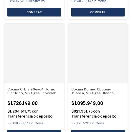
9
x
$106.549,89
sin interés
9
x
$48.705,44
sin interés
Cocina Orbis 96eac4 Horno
Cocina Domec Cbuleav
Electrico, Multigas, Inoxidable
,blanca, Multigas Blanco
Acero
$1.726.149,00
$1.095.949,00
$1.294.611,75
con
$821.961,75
con
Transferencia o depósito
Transferencia o depósito
9
x
$191.794,33
sin interés
9
x
$121.772,11
sin interés