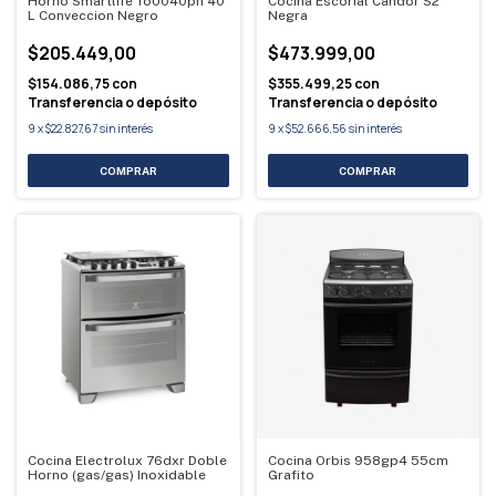
Horno Smartlife To0040pn 40
Cocina Escorial Candor S2
L Conveccion Negro
Negra
$205.449,00
$473.999,00
$154.086,75
con
$355.499,25
con
Transferencia o depósito
Transferencia o depósito
9
x
$22.827,67
sin interés
9
x
$52.666,56
sin interés
Cocina Electrolux 76dxr Doble
Cocina Orbis 958gp4 55cm
Horno (gas/gas) Inoxidable
Grafito