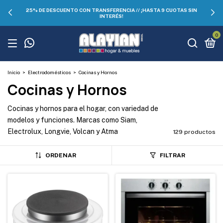
25% DE DESCUENTO CON TRANSFERENCIA // ¡HASTA 9 CUOTAS SIN
INTERÉS!
0
Inicio
>
Electrodomésticos
>
Cocinas y Hornos
Cocinas y Hornos
Cocinas y hornos para el hogar, con variedad de
modelos y funciones. Marcas como Siam,
Electrolux, Longvie, Volcan y Atma
129 productos
ORDENAR
FILTRAR