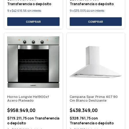
Transferencia o depósito
Transferencia o depósito
9
x
$42.616,56
sin interés
9
x
$35.005,44
sin interés
Horno Longvie He1900xf
Campana Spar Prima 407 90
Acero Plateado
Cm Blanco Deslizante
$958.949,00
$438.349,00
$719.211,75
con
Transferencia
$328.761,75
con
o depósito
Transferencia o depósito