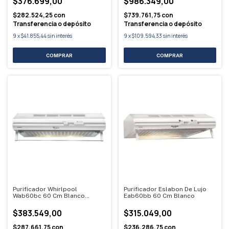
$376.699,00
$986.349,00
$282.524,25
con
$739.761,75
con
Transferencia o depósito
Transferencia o depósito
9
x
$41.855,44
sin interés
9
x
$109.594,33
sin interés
Purificador Whirlpool
Purificador Eslabon De Lujo
Wab60bc 60 Cm Blanco
Eab60bb 60 Cm Blanco
Blanco
$383.549,00
$315.049,00
$287.661,75
con
$236.286,75
con