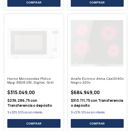
Horno Microondas Philco
Anafe Elctrico Atma Cae3040v
Mpg-8828 28l, Digital, Grill
Negro 220v
$315.049,00
$684.949,00
$236.286,75
con
$513.711,75
con
Transferencia
Transferencia o depósito
o depósito
9
x
$35.005,44
sin interés
9
x
$76.105,44
sin interés