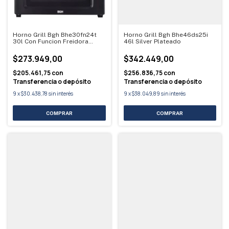
Horno Grill Bgh Bhe30fn24t
Horno Grill Bgh Bhe46ds25i
30l Con Funcion Freidora
46l Silver Plateado
Negro
$273.949,00
$342.449,00
$205.461,75
con
$256.836,75
con
Transferencia o depósito
Transferencia o depósito
9
x
$30.438,78
sin interés
9
x
$38.049,89
sin interés