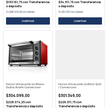
$193.161,75
con
Transferencia
$34.911,75
con
Transferencia
o depósito
o depósito
9
x
$28.616,56
sin interés
9
x
$5.172,11
sin interés
Horno Ultracomb Uc45acn
Horno Ultracomb Uc80cn Grill
Doble Anafe Conveccion
/ Conveccion
$304.099,00
$301.349,00
$228.074,25
con
$226.011,75
con
Transferencia o depósito
Transferencia o depósito