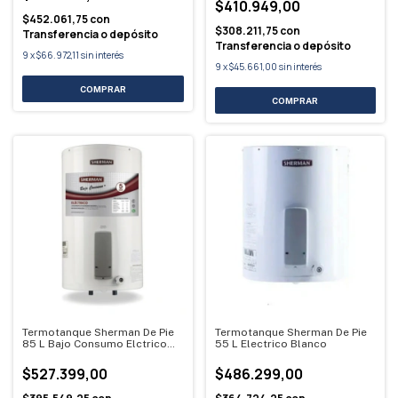
$410.949,00
$452.061,75
con
$308.211,75
con
Transferencia o depósito
Transferencia o depósito
9
x
$66.972,11
sin interés
9
x
$45.661,00
sin interés
Termotanque Sherman De Pie
Termotanque Sherman De Pie
85 L Bajo Consumo Elctrico
55 L Electrico Blanco
Blanco
$527.399,00
$486.299,00