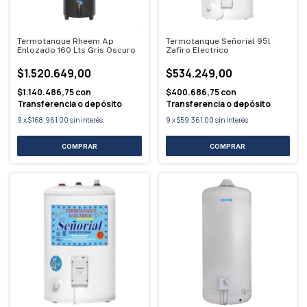
Termotanque Rheem Ap
Termotanque Señorial 95l
Enlozado 160 Lts Gris Oscuro
Zafiro Electrico
$1.520.649,00
$534.249,00
$1.140.486,75
con
$400.686,75
con
Transferencia o depósito
Transferencia o depósito
9
x
$168.961,00
sin interés
9
x
$59.361,00
sin interés