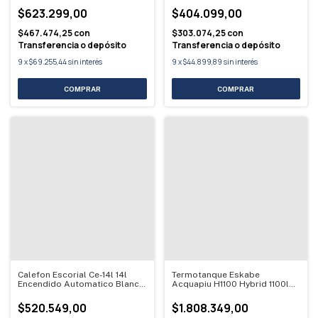
$623.299,00
$404.099,00
$467.474,25
con
$303.074,25
con
Transferencia o depósito
Transferencia o depósito
9
x
$69.255,44
sin interés
9
x
$44.899,89
sin interés
Calefon Escorial Ce-14l 14l
Termotanque Eskabe
Encendido Automatico Blanco
Acquapiu H1100 Hybrid 1100l
Gn
Multigas
$520.549,00
$1.808.349,00