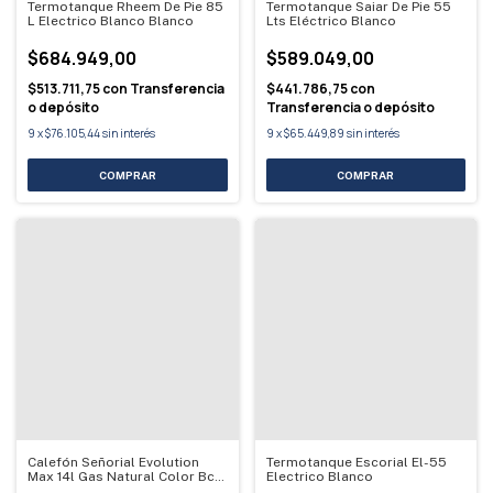
Termotanque Rheem De Pie 85
Termotanque Saiar De Pie 55
L Electrico Blanco Blanco
Lts Eléctrico Blanco
$684.949,00
$589.049,00
$513.711,75
con
Transferencia
$441.786,75
con
o depósito
Transferencia o depósito
9
x
$76.105,44
sin interés
9
x
$65.449,89
sin interés
Calefón Señorial Evolution
Termotanque Escorial El-55
Max 14l Gas Natural Color Bco
Electrico Blanco
Gn Blanco Gn