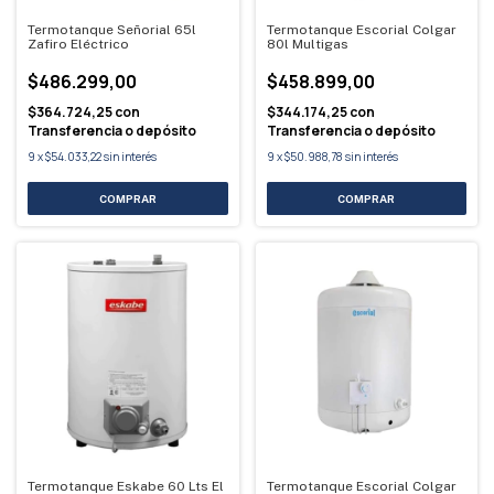
Termotanque Señorial 65l
Termotanque Escorial Colgar
Zafiro Eléctrico
80l Multigas
$486.299,00
$458.899,00
$364.724,25
con
$344.174,25
con
Transferencia o depósito
Transferencia o depósito
9
x
$54.033,22
sin interés
9
x
$50.988,78
sin interés
Termotanque Eskabe 60 Lts El
Termotanque Escorial Colgar