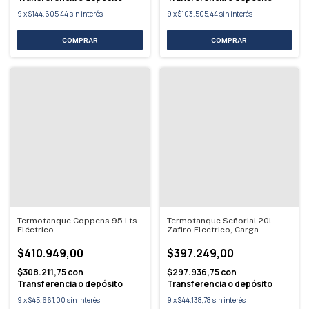
9
x
$144.605,44
sin interés
9
x
$103.505,44
sin interés
Termotanque Coppens 95 Lts
Termotanque Señorial 20l
Eléctrico
Zafiro Electrico, Carga
Superior
$410.949,00
$397.249,00
$308.211,75
con
$297.936,75
con
Transferencia o depósito
Transferencia o depósito
9
x
$45.661,00
sin interés
9
x
$44.138,78
sin interés