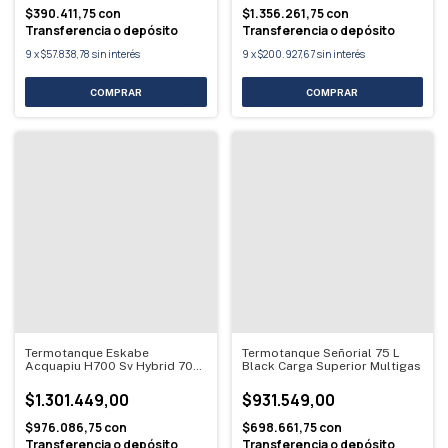
$390.411,75
con
$1.356.261,75
con
Transferencia o depósito
Transferencia o depósito
9
x
$57.838,78
sin interés
9
x
$200.927,67
sin interés
Termotanque Eskabe
Termotanque Señorial 75 L
Acquapiu H700 Sv Hybrid 700l
Black Carga Superior Multigas
Multigas
$1.301.449,00
$931.549,00
$976.086,75
con
$698.661,75
con
Transferencia o depósito
Transferencia o depósito