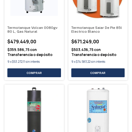
Termotanque Volcan 0080gv
Termotanque Saiar De Pie 85l
80 L, Gas Natural
Electrico Blanco
$479.449,00
$671.249,00
$359.586,75
con
$503.436,75
con
Transferencia o depósito
Transferencia o depósito
9
x
$53.272,11
sin interés
9
x
$74.583,22
sin interés