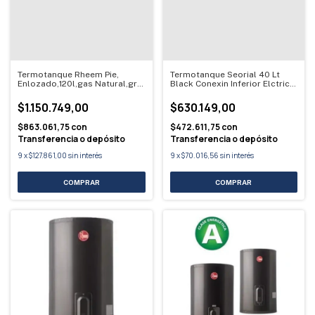
Termotanque Rheem Pie,
Termotanque Seorial 40 Lt
Enlozado,120l,gas Natural,gris
Black Conexin Inferior Elctrico
Gris Oscuro
Negro
$1.150.749,00
$630.149,00
$863.061,75
con
$472.611,75
con
Transferencia o depósito
Transferencia o depósito
9
x
$127.861,00
sin interés
9
x
$70.016,56
sin interés