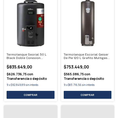
Termotanque Seorial 50 L
Termotanque Escorial Geiser
Black Doble Conexion
De Pie 120 L Grafito Multigas
Multigas Negro
Grafito
$835.649,00
$753.449,00
$626.736,75
con
$565.086,75
con
Transferencia o depósito
Transferencia o depósito
9
x
$92.849,89
sin interés
9
x
$83.716,56
sin interés