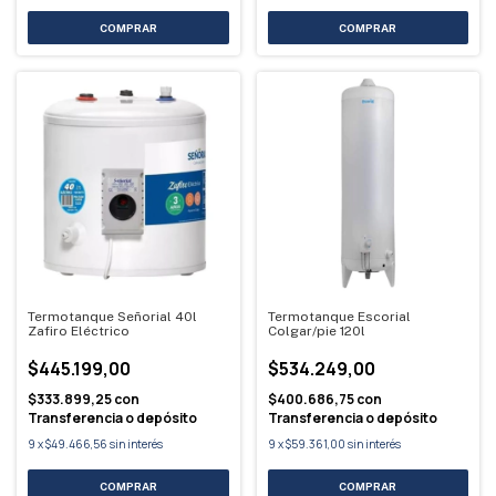
Termotanque Señorial 40l
Termotanque Escorial
Zafiro Eléctrico
Colgar/pie 120l
$445.199,00
$534.249,00
$333.899,25
con
$400.686,75
con
Transferencia o depósito
Transferencia o depósito
9
x
$49.466,56
sin interés
9
x
$59.361,00
sin interés