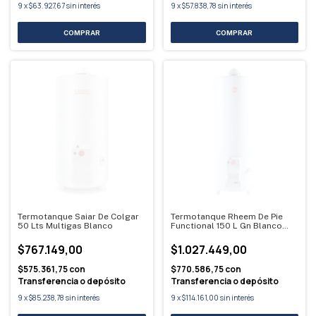
9
x
$63.927,67
sin interés
9
x
$57.838,78
sin interés
Termotanque Saiar De Colgar
Termotanque Rheem De Pie
50 Lts Multigas Blanco
Functional 150 L Gn Blanco
Blanco
$767.149,00
$1.027.449,00
$575.361,75
con
$770.586,75
con
Transferencia o depósito
Transferencia o depósito
9
x
$85.238,78
sin interés
9
x
$114.161,00
sin interés