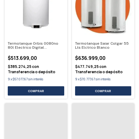
Termotanque Orbis 0080no
Termotanque Saiar Colgar 55
80l Electrico Digital
Lts Elctrico Blanco
Conex.infer Blanco
$513.699,00
$636.999,00
$385.274,25
con
$477.749,25
con
Transferencia o depósito
Transferencia o depósito
9
x
$57.077,67
sin interés
9
x
$70.777,67
sin interés