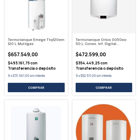
Termotanque Emege Ttq120em
Termotanque Orbis 0050eo
120 L Multigas
50 L Conex. Inf. Digital
Electrico
$657.549,00
$472.599,00
$493.161,75
con
$354.449,25
con
Transferencia o depósito
Transferencia o depósito
9
x
$73.061,00
sin interés
9
x
$52.511,00
sin interés