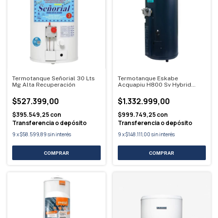
Termotanque Señorial 30 Lts
Termotanque Eskabe
Mg Alta Recuperación
Acquapiu H800 Sv Hybrid
800l Multigas
$527.399,00
$1.332.999,00
$395.549,25
con
$999.749,25
con
Transferencia o depósito
Transferencia o depósito
9
x
$58.599,89
sin interés
9
x
$148.111,00
sin interés