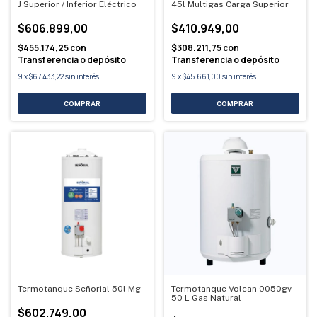
J Superior / Inferior Eléctrico
45l Multigas Carga Superior
$606.899,00
$410.949,00
$455.174,25
con
$308.211,75
con
Transferencia o depósito
Transferencia o depósito
9
x
$67.433,22
sin interés
9
x
$45.661,00
sin interés
Termotanque Señorial 50l Mg
Termotanque Volcan 0050gv
50 L Gas Natural
$602.749,00