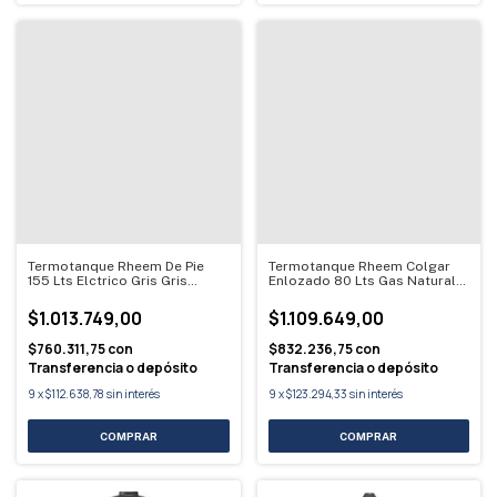
Termotanque Rheem De Pie
Termotanque Rheem Colgar
155 Lts Elctrico Gris Gris
Enlozado 80 Lts Gas Natural
Oscuro
Gris
$1.013.749,00
$1.109.649,00
$760.311,75
con
$832.236,75
con
Transferencia o depósito
Transferencia o depósito
9
x
$112.638,78
sin interés
9
x
$123.294,33
sin interés