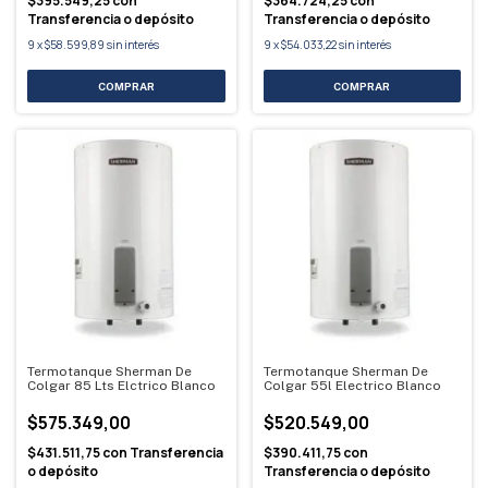
$395.549,25
con
$364.724,25
con
Transferencia o depósito
Transferencia o depósito
9
x
$58.599,89
sin interés
9
x
$54.033,22
sin interés
Termotanque Sherman De
Termotanque Sherman De
Colgar 85 Lts Elctrico Blanco
Colgar 55l Electrico Blanco
$575.349,00
$520.549,00
$431.511,75
con
Transferencia
$390.411,75
con
o depósito
Transferencia o depósito