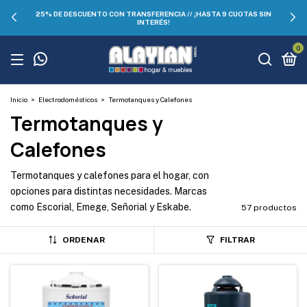
25% DE DESCUENTO CON TRANSFERENCIA // ¡HASTA 9 CUOTAS SIN
INTERÉS!
0
Inicio
>
Electrodomésticos
>
Termotanques y Calefones
Termotanques y
Calefones
Termotanques y calefones para el hogar, con
opciones para distintas necesidades. Marcas
como Escorial, Emege, Señorial y Eskabe.
57 productos
ORDENAR
FILTRAR