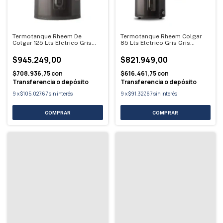
Termotanque Rheem De
Termotanque Rheem Colgar
Colgar 125 Lts Elctrico Gris
85 Lts Elctrico Gris Gris
Gris Oscuro
Oscuro
$945.249,00
$821.949,00
$708.936,75
con
$616.461,75
con
Transferencia o depósito
Transferencia o depósito
9
x
$105.027,67
sin interés
9
x
$91.327,67
sin interés