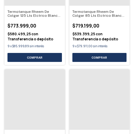
Termotanque Rheem De
Termotanque Rheem De
Colgar 125 Lts Elctrico Blanco
Colgar 85 Lts Elctrico Blanco
Blanco
Blanco
$773.999,00
$719.199,00
$580.499,25
con
$539.399,25
con
Transferencia o depósito
Transferencia o depósito
9
x
$85.999,89
sin interés
9
x
$79.911,00
sin interés