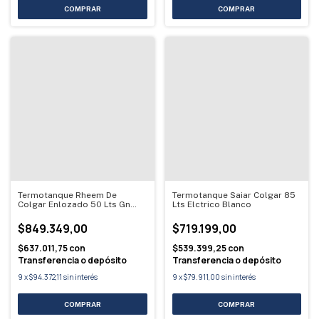
Termotanque Rheem De
Termotanque Saiar Colgar 85
Colgar Enlozado 50 Lts Gn
Lts Elctrico Blanco
Gris Gris Oscuro
$849.349,00
$719.199,00
$637.011,75
con
$539.399,25
con
Transferencia o depósito
Transferencia o depósito
9
x
$94.372,11
sin interés
9
x
$79.911,00
sin interés