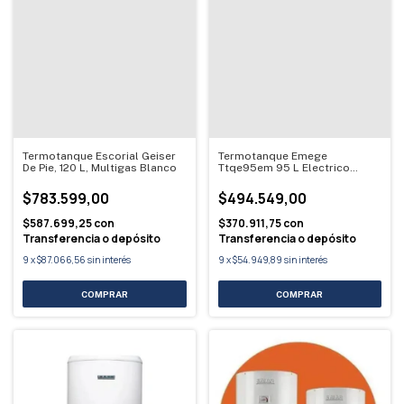
Termotanque Escorial Geiser
Termotanque Emege
De Pie, 120 L, Multigas Blanco
Ttqe95em 95 L Electrico
Blanco
$783.599,00
$494.549,00
$587.699,25
con
$370.911,75
con
Transferencia o depósito
Transferencia o depósito
9
x
$87.066,56
sin interés
9
x
$54.949,89
sin interés