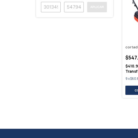
APLICAR
cortad
$547
$410.9
Transf
9
x
$60.