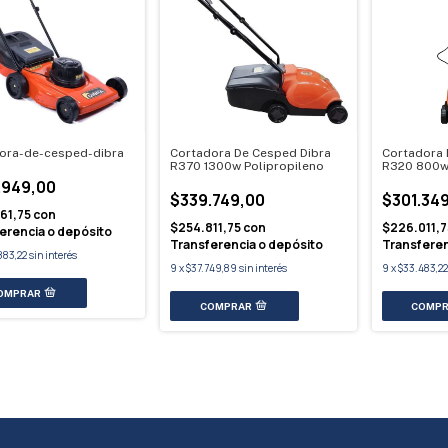
ora-de-cesped-dibra
Cortadora De Cesped Dibra
Cortadora 
R370 1300w Polipropileno
R320 800w 
.949,00
$339.749,00
$301.34
61,75
con
$254.811,75
con
$226.011,
erencia o depósito
Transferencia o depósito
Transferen
883,22
sin interés
9
x
$37.749,89
sin interés
9
x
$33.483,22