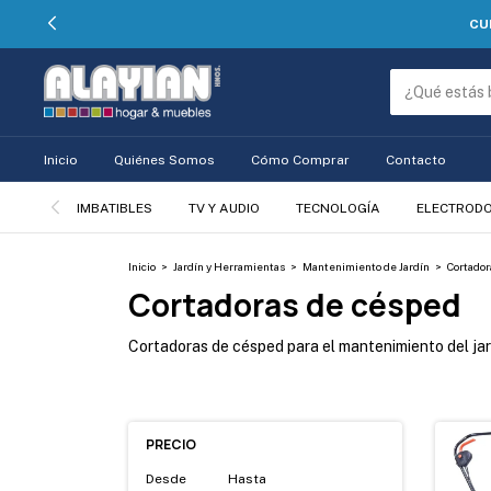
CU
Inicio
Quiénes Somos
Cómo Comprar
Contacto
IMBATIBLES
TV Y AUDIO
TECNOLOGÍA
ELECTROD
Inicio
>
Jardín y Herramientas
>
Mantenimiento de Jardín
>
Cortador
Cortadoras de césped
Cortadoras de césped para el mantenimiento del jardí
PRECIO
Desde
Hasta