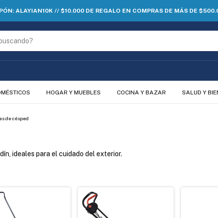
PÓN: ALAYIAN10K // $10.000 DE REGALO EN COMPRAS DE MÁS DE $500.
OMÉSTICOS
HOGAR Y MUEBLES
COCINA Y BAZAR
SALUD Y BI
as de césped
n, ideales para el cuidado del exterior.