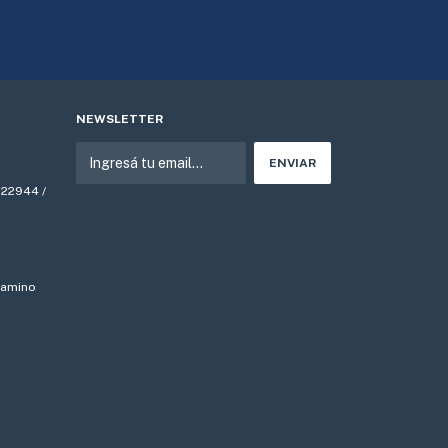
NEWSLETTER
522944 /
 Camino