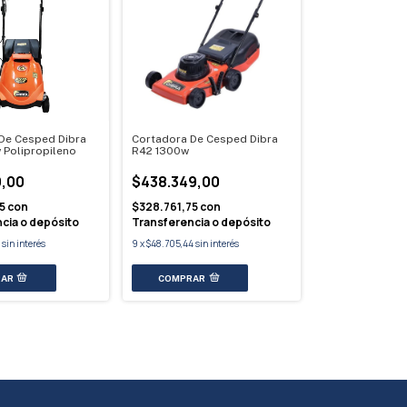
De Cesped Dibra
Cortadora De Cesped Dibra
Polipropileno
R42 1300w
9,00
$438.349,00
75
con
$328.761,75
con
cia o depósito
Transferencia o depósito
sin interés
9
x
$48.705,44
sin interés