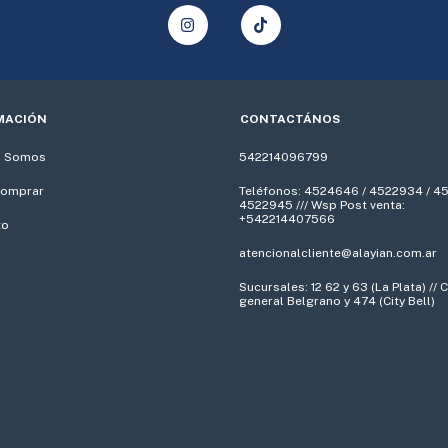
MACIÓN
CONTACTÁNOS
s Somos
542214096799
omprar
Teléfonos: 4524646 / 4522934 / 4
4522945 /// Wsp Post venta:
+542214407566
to
atencionalcliente@alayian.com.ar
Sucursales: 12 62 y 63 (La Plata) //
general Belgrano y 474 (City Bell)