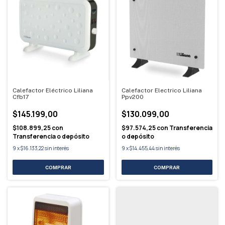
Calefactor Eléctrico Liliana
Calefactor Electrico Liliana
Cfb17
Ppv200
$145.199,00
$130.099,00
$108.899,25
con
$97.574,25
con
Transferencia
Transferencia o depósito
o depósito
9
x
$16.133,22
sin interés
9
x
$14.455,44
sin interés