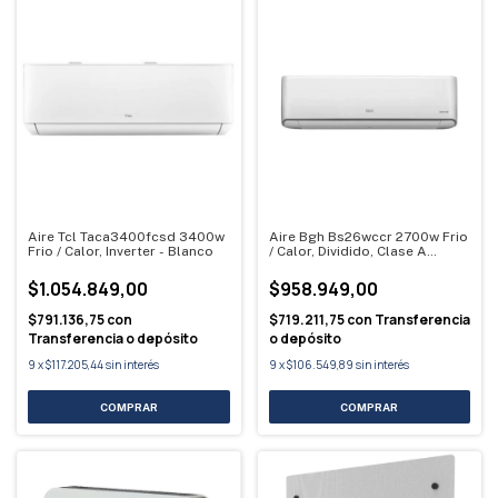
Aire Tcl Taca3400fcsd 3400w
Aire Bgh Bs26wccr 2700w Frio
Frio / Calor, Inverter - Blanco
/ Calor, Dividido, Clase A
Blanco
$1.054.849,00
$958.949,00
$791.136,75
con
$719.211,75
con
Transferencia
Transferencia o depósito
o depósito
9
x
$117.205,44
sin interés
9
x
$106.549,89
sin interés