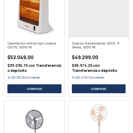
Calefactor Infrarrojo Liliana
Cuarzo Kacemaster 1200, 3
Ci070, 1000 W
Velas, 1200 W
$52.049,00
$49.299,00
$39.036,75
con
Transferencia
$36.974,25
con
o depósito
Transferencia o depósito
9
x
$5.783,22
sin interés
9
x
$5.477,67
sin interés