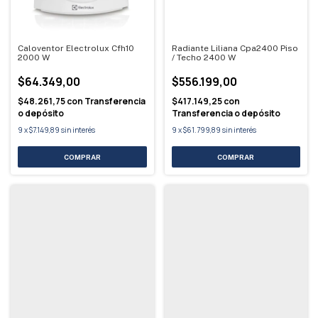
Caloventor Electrolux Cfh10
Radiante Liliana Cpa2400 Piso
2000 W
/ Techo 2400 W
$64.349,00
$556.199,00
$48.261,75
con
Transferencia
$417.149,25
con
o depósito
Transferencia o depósito
9
x
$7.149,89
sin interés
9
x
$61.799,89
sin interés