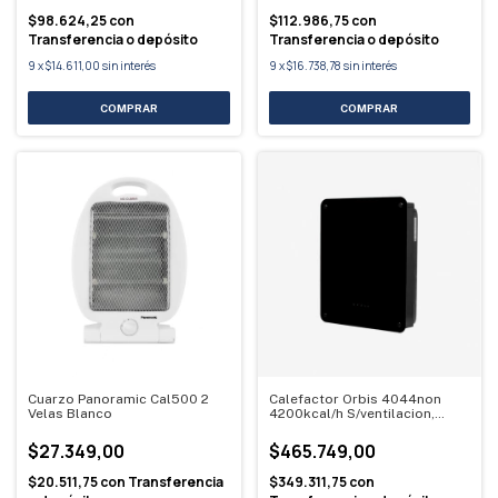
$98.624,25
con
$112.986,75
con
Transferencia o depósito
Transferencia o depósito
9
x
$14.611,00
sin interés
9
x
$16.738,78
sin interés
Cuarzo Panoramic Cal500 2
Calefactor Orbis 4044non
Velas Blanco
4200kcal/h S/ventilacion,
Vidrio
$27.349,00
$465.749,00
$20.511,75
con
Transferencia
$349.311,75
con