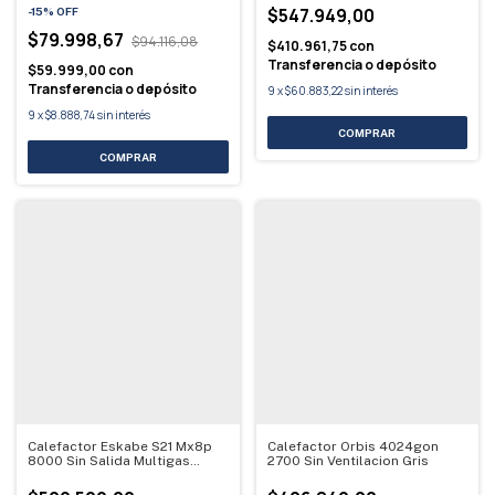
$547.949,00
-
15
%
OFF
$79.998,67
$94.116,08
$410.961,75
con
Transferencia o depósito
$59.999,00
con
Transferencia o depósito
9
x
$60.883,22
sin interés
9
x
$8.888,74
sin interés
Calefactor Eskabe S21 Mx8p
Calefactor Orbis 4024gon
8000 Sin Salida Multigas
2700 Sin Ventilacion Gris
Marfil