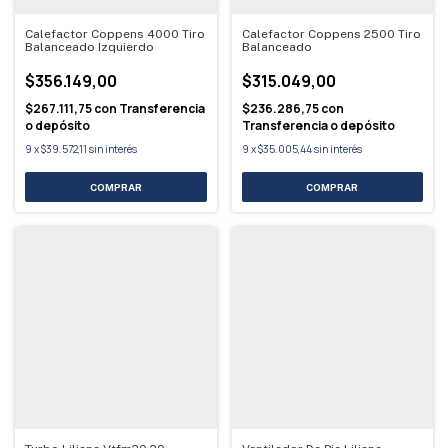
Calefactor Coppens 4000 Tiro
Calefactor Coppens 2500 Tiro
Balanceado Izquierdo
Balanceado
$356.149,00
$315.049,00
$267.111,75
con
Transferencia
$236.286,75
con
o depósito
Transferencia o depósito
9
x
$39.572,11
sin interés
9
x
$35.005,44
sin interés