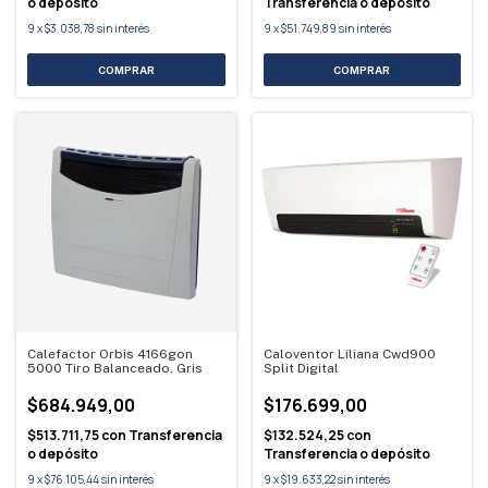
o depósito
Transferencia o depósito
9
x
$3.038,78
sin interés
9
x
$51.749,89
sin interés
Calefactor Orbis 4166gon
Caloventor Liliana Cwd900
5000 Tiro Balanceado, Gris
Split Digital
$684.949,00
$176.699,00
$513.711,75
con
Transferencia
$132.524,25
con
o depósito
Transferencia o depósito
9
x
$76.105,44
sin interés
9
x
$19.633,22
sin interés