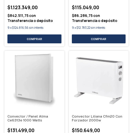
$1.123.349,00
$115.049,00
$842.511,75
con
$86.286,75
con
Transferencia o depósito
Transferencia o depósito
9
x
$124.816,56
sin interés
9
x
$12.783,22
sin interés
Convector / Panel Atma
Convector Liliana Cfm20 Con
Ce6313e 1000 Watts
Forzador 2000w
$131.499,00
$150.649,00