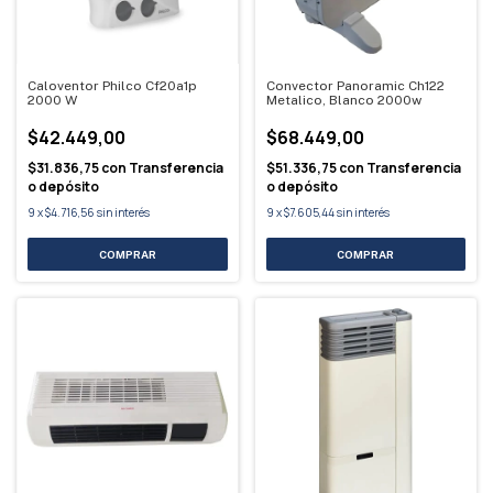
Caloventor Philco Cf20a1p
Convector Panoramic Ch122
2000 W
Metalico, Blanco 2000w
$42.449,00
$68.449,00
$31.836,75
con
Transferencia
$51.336,75
con
Transferencia
o depósito
o depósito
9
x
$4.716,56
sin interés
9
x
$7.605,44
sin interés