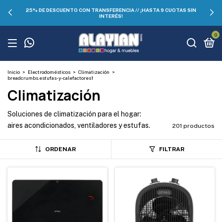
25% DE DESCUENTO CON TRANSFERENCIA // ¡HASTA 9 CUOTAS SIN
INTERÉS!
0
Inicio
>
Electrodomésticos
>
Climatización
>
breadcrumbs.estufas-y-calefactores1
Climatización
Soluciones de climatización para el hogar:
aires acondicionados, ventiladores y estufas.
201 productos
ORDENAR
FILTRAR