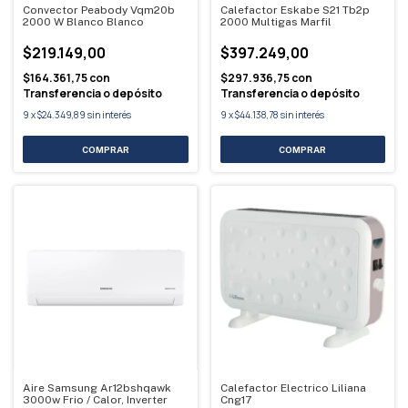
Convector Peabody Vqm20b
Calefactor Eskabe S21 Tb2p
2000 W Blanco Blanco
2000 Multigas Marfil
$219.149,00
$397.249,00
$164.361,75
con
$297.936,75
con
Transferencia o depósito
Transferencia o depósito
9
x
$24.349,89
sin interés
9
x
$44.138,78
sin interés
Aire Samsung Ar12bshqawk
Calefactor Electrico Liliana
3000w Frio / Calor, Inverter
Cng17