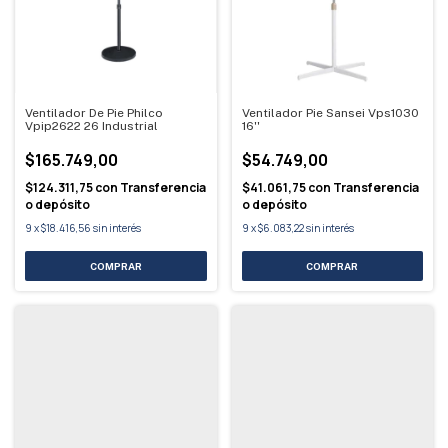
Ventilador De Pie Philco
Ventilador Pie Sansei Vps1030
Vpip2622 26 Industrial
16''
$165.749,00
$54.749,00
$124.311,75
con
Transferencia
$41.061,75
con
Transferencia
o depósito
o depósito
9
x
$18.416,56
sin interés
9
x
$6.083,22
sin interés