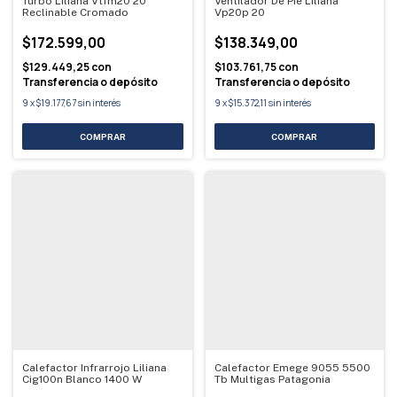
Turbo Liliana Vtfm20 20
Ventilador De Pie Liliana
Reclinable Cromado
Vp20p 20
$172.599,00
$138.349,00
$129.449,25
con
$103.761,75
con
Transferencia o depósito
Transferencia o depósito
9
x
$19.177,67
sin interés
9
x
$15.372,11
sin interés
Calefactor Infrarrojo Liliana
Calefactor Emege 9055 5500
Cig100n Blanco 1400 W
Tb Multigas Patagonia