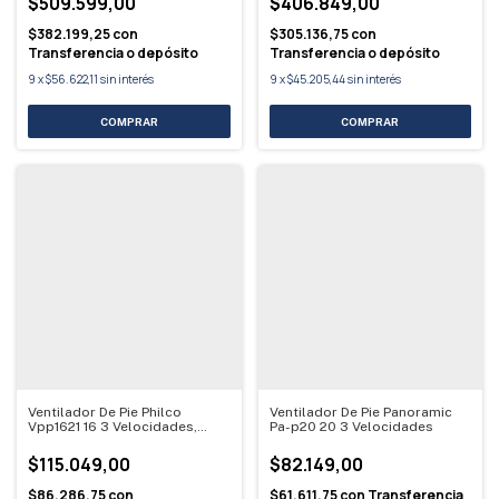
$509.599,00
$406.849,00
$382.199,25
con
$305.136,75
con
Transferencia o depósito
Transferencia o depósito
9
x
$56.622,11
sin interés
9
x
$45.205,44
sin interés
Ventilador De Pie Philco
Ventilador De Pie Panoramic
Vpp1621 16 3 Velocidades,
Pa-p20 20 3 Velocidades
Blanco
$115.049,00
$82.149,00
$86.286,75
con
$61.611,75
con
Transferencia