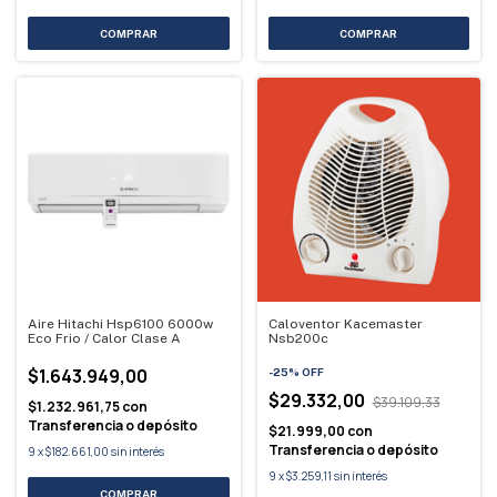
Aire Hitachi Hsp6100 6000w
Caloventor Kacemaster
Eco Frio / Calor Clase A
Nsb200c
$1.643.949,00
-
25
%
OFF
$29.332,00
$39.109,33
$1.232.961,75
con
Transferencia o depósito
$21.999,00
con
Transferencia o depósito
9
x
$182.661,00
sin interés
9
x
$3.259,11
sin interés