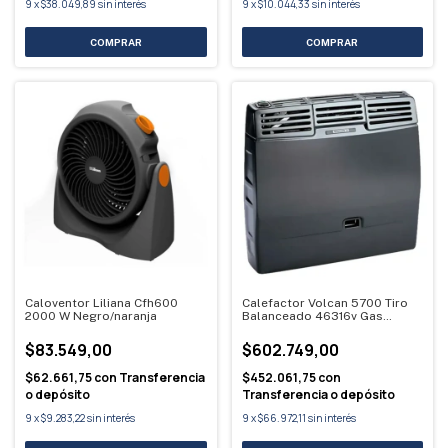
9
x
$38.049,89
sin interés
9
x
$10.044,33
sin interés
Caloventor Liliana Cfh600
Calefactor Volcan 5700 Tiro
2000 W Negro/naranja
Balanceado 46316v Gas
Natural Gris
$83.549,00
$602.749,00
$62.661,75
con
Transferencia
$452.061,75
con
o depósito
Transferencia o depósito
9
x
$9.283,22
sin interés
9
x
$66.972,11
sin interés