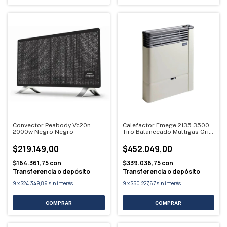
Convector Peabody Vc20n
Calefactor Emege 2135 3500
2000w Negro Negro
Tiro Balanceado Multigas Gris
/ Beige
$219.149,00
$452.049,00
$164.361,75
con
$339.036,75
con
Transferencia o depósito
Transferencia o depósito
9
x
$24.349,89
sin interés
9
x
$50.227,67
sin interés