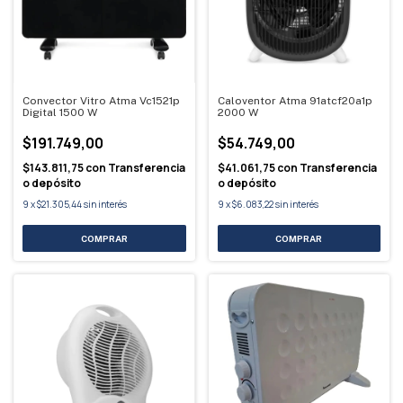
Convector Vitro Atma Vc1521p
Caloventor Atma 91atcf20a1p
Digital 1500 W
2000 W
$191.749,00
$54.749,00
$143.811,75
con
Transferencia
$41.061,75
con
Transferencia
o depósito
o depósito
9
x
$21.305,44
sin interés
9
x
$6.083,22
sin interés