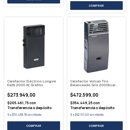
Calefactor Eléctrico Longvie
Calefactor Volcan Tiro
Ee2k 2000 W, Grafito
Balanceado Gris 2000kcal
Multigas 42316vm
$273.949,00
$472.599,00
$205.461,75
con
$354.449,25
con
Transferencia o depósito
Transferencia o depósito
9
x
$30.438,78
sin interés
9
x
$52.511,00
sin interés