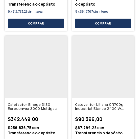
Transferencia o depósito
o depósito
9
x
$12.783,22
sin interés
9
x
$9.127,67
sin interés
Calefactor Emege 3130
Caloventor Liliana Cfi700g
Euroconvex 3000 Multigas
Industrial Blanco 2400 W
Blanco
$342.449,00
$90.399,00
$256.836,75
con
$67.799,25
con
Transferencia o depósito
Transferencia o depósito