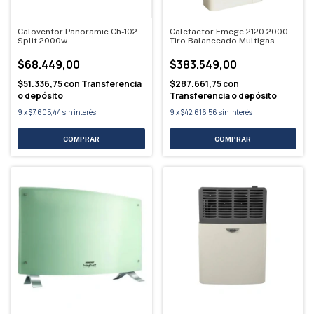
Caloventor Panoramic Ch-102
Calefactor Emege 2120 2000
Split 2000w
Tiro Balanceado Multigas
$68.449,00
$383.549,00
$51.336,75
con
Transferencia
$287.661,75
con
o depósito
Transferencia o depósito
9
x
$7.605,44
sin interés
9
x
$42.616,56
sin interés