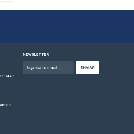
NEWSLETTER
522944 /
 Camino