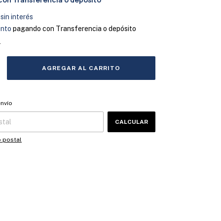
sin interés
ento
pagando con Transferencia o depósito
s
 CP:
CAMBIAR CP
envío
CALCULAR
o postal