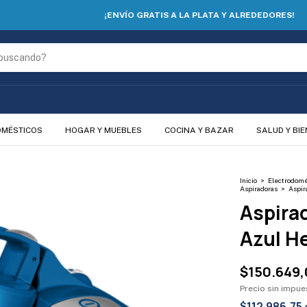
¡ENVÍO GRATIS A LA PLATA Y ALREDEDORES!
OMÉSTICOS
HOGAR Y MUEBLES
COCINA Y BAZAR
SALUD Y BI
Inicio
>
Electrodomé
Aspiradoras
>
Aspir
Aspira
Azul H
$150.649
Precio sin impu
$112.986,75