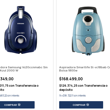
adora Samsung Vc20ccnmabc Sin
Aspiradora Smartlife Sl-vc18bab C
 Azul 2000 W
Bolsa 1800w
.349,00
$168.499,00
011,75
con
Transferencia o
$126.374,25
con
Transferencia o
ito
depósito
483,22
sin interés
9
x
$18.722,11
sin interés