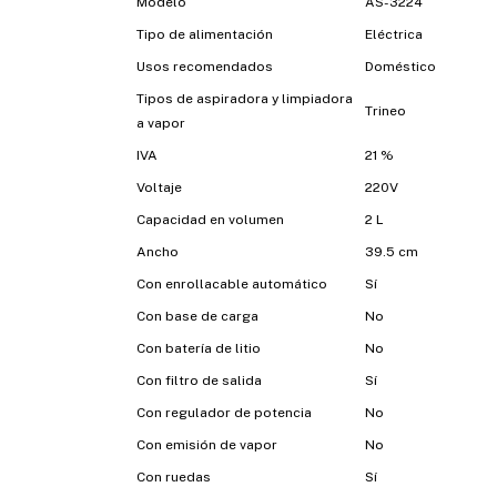
Modelo
AS-3224
Tipo de alimentación
Eléctrica
Usos recomendados
Doméstico
Tipos de aspiradora y limpiadora
Trineo
a vapor
IVA
21 %
Voltaje
220V
Capacidad en volumen
2 L
Ancho
39.5 cm
Con enrollacable automático
Sí
Con base de carga
No
Con batería de litio
No
Con filtro de salida
Sí
Con regulador de potencia
No
Con emisión de vapor
No
Con ruedas
Sí