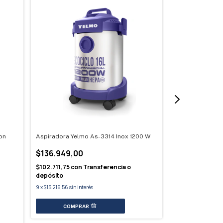
on
Aspiradora Yelmo As-3314 Inox 1200 W
Aspiradora Ultr
Inalámbrica
$136.949,00
$65.749,00
$102.711,75
con
Transferencia o
depósito
$49.311,75
con
T
9
x
$15.216,56
sin interés
9
x
$7.305,44
sin int