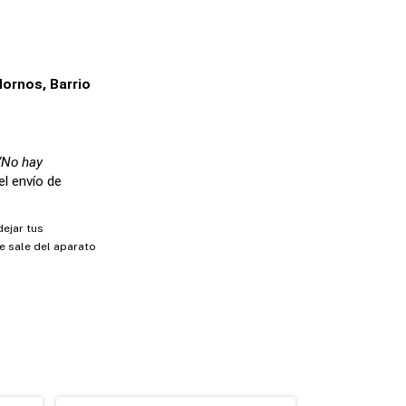
ornos, Barrio 
“No hay 
l envío de 
dejar tus
e sale del aparato