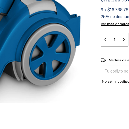
9
x
$16.738,78
25% de descu
Ver más detalle
Entregas para el
Medios de 
No sé mi códig