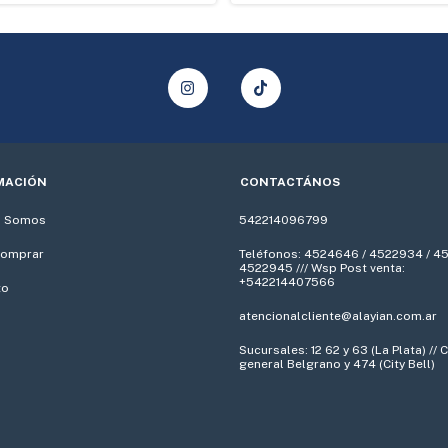
MACIÓN
CONTACTÁNOS
s Somos
542214096799
omprar
Teléfonos: 4524646 / 4522934 / 4
4522945 /// Wsp Post venta:
+542214407566
to
atencionalcliente@alayian.com.ar
Sucursales: 12 62 y 63 (La Plata) //
general Belgrano y 474 (City Bell)