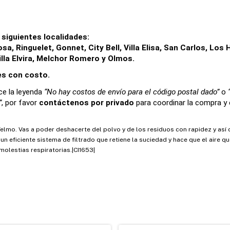
siguientes localidades:
a, Ringuelet, Gonnet, City Bell, Villa Elisa, San Carlos, Los H
illa Elvira, Melchor Romero y Olmos.
 es con costo.
e la leyenda 
“No hay costos de envío para el código postal dado”
 o 
”
, por favor 
contáctenos por privado
 para coordinar la compra y e
elmo. Vas a poder deshacerte del polvo y de los residuos con rapidez y así 
 eficiente sistema de filtrado que retiene la suciedad y hace que el aire qu
molestias respiratorias.|CI1653|