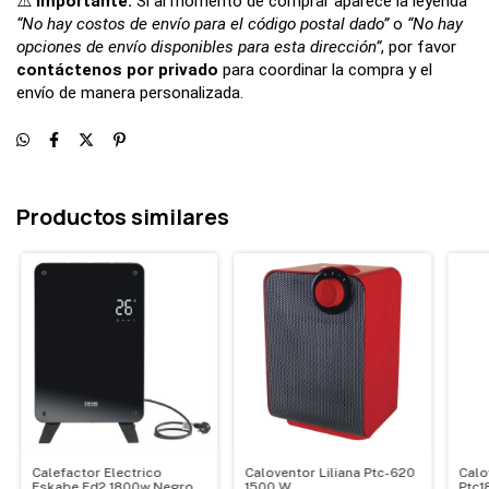
⚠️
Importante:
Si al momento de comprar aparece la leyenda
“No hay costos de envío para el código postal dado”
o
“No hay
opciones de envío disponibles para esta dirección”
, por favor
contáctenos por privado
para coordinar la compra y el
envío de manera personalizada.
Productos similares
Calefactor Electrico
Caloventor Liliana Ptc-620
Calo
Eskabe Fd2 1800w Negro
1500 W
Ptc1