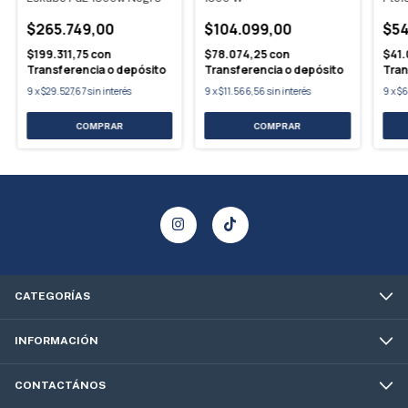
$265.749,00
$104.099,00
$54
$199.311,75
con
$78.074,25
con
$41.
Transferencia o depósito
Transferencia o depósito
Tran
9
x
$29.527,67
sin interés
9
x
$11.566,56
sin interés
9
x
$6
CATEGORÍAS
INFORMACIÓN
CONTACTÁNOS