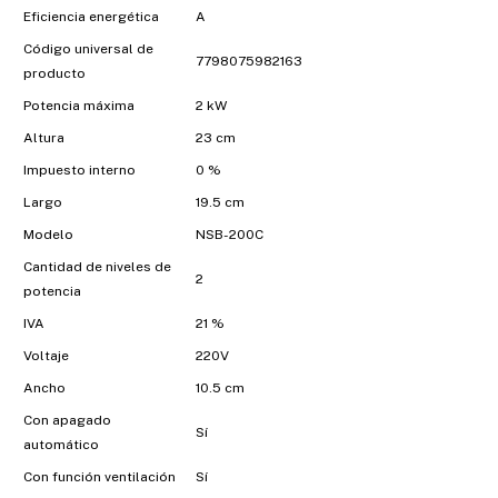
Eficiencia energética
A
Código universal de
7798075982163
producto
Potencia máxima
2 kW
Altura
23 cm
Impuesto interno
0 %
Largo
19.5 cm
Modelo
NSB-200C
Cantidad de niveles de
2
potencia
IVA
21 %
Voltaje
220V
Ancho
10.5 cm
Con apagado
Sí
automático
Con función ventilación
Sí