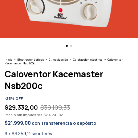
Inicio
>
Electrodomésticos
>
Climatización
>
Calefacción eléctrica
>
Caloventor
Kacemaster Nsb200c
Caloventor Kacemaster
Nsb200c
-
25
%
OFF
$29.332,00
$39.109,33
Precio sin impuestos
$24.241,32
$21.999,00
con
Transferencia o depósito
9
x
$3.259,11
sin interés