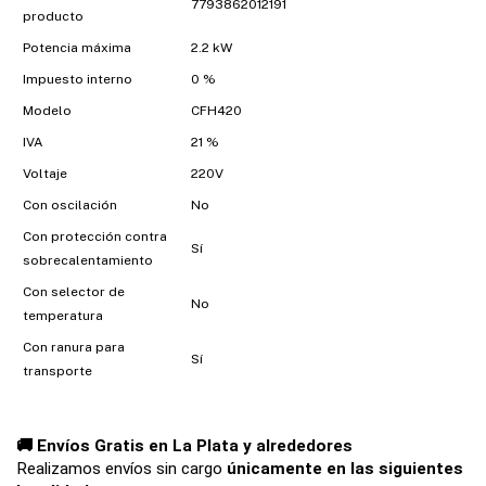
7793862012191
producto
Potencia máxima
2.2 kW
Impuesto interno
0 %
Modelo
CFH420
IVA
21 %
Voltaje
220V
Con oscilación
No
Con protección contra
Sí
sobrecalentamiento
Con selector de
No
temperatura
Con ranura para
Sí
transporte
🚚 Envíos Gratis en La Plata y alrededores
Realizamos envíos sin cargo 
únicamente en las siguientes 