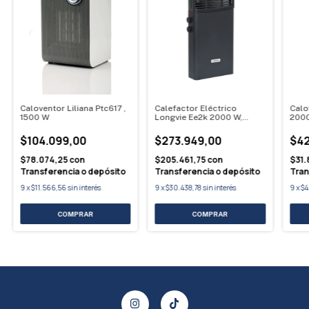
Caloventor Liliana Ptc617 ,
Calefactor Eléctrico
Calo
1500 W
Longvie Ee2k 2000 W,
200
Grafito
$104.099,00
$273.949,00
$42
$78.074,25
con
$205.461,75
con
$31.
Transferencia o depósito
Transferencia o depósito
Tran
9
x
$11.566,56
sin interés
9
x
$30.438,78
sin interés
9
x
$4