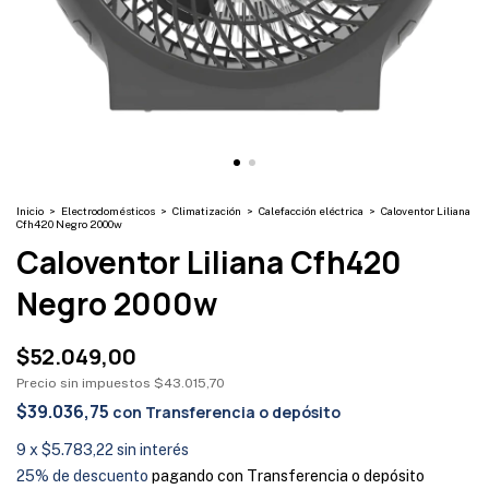
Inicio
>
Electrodomésticos
>
Climatización
>
Calefacción eléctrica
>
Caloventor Liliana
Cfh420 Negro 2000w
Caloventor Liliana Cfh420
Negro 2000w
$52.049,00
Precio sin impuestos
$43.015,70
$39.036,75
con
Transferencia o depósito
9
x
$5.783,22
sin interés
25% de descuento
pagando con Transferencia o depósito