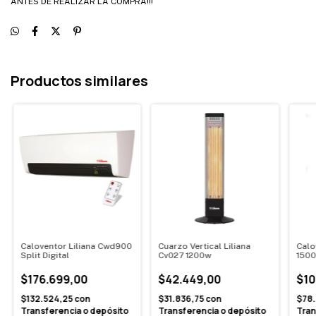
ANTES DE REALIZAR LA COMPRA!!!
Productos similares
Caloventor Liliana Cwd900
Cuarzo Vertical Liliana
Calo
Split Digital
Cv027 1200w
150
$176.699,00
$42.449,00
$10
$132.524,25
con
$31.836,75
con
$78
Transferencia o depósito
Transferencia o depósito
Tran