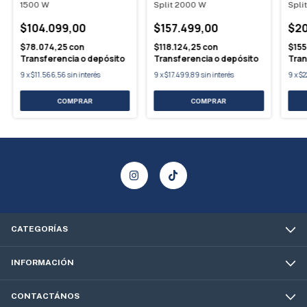
1500 W
Split 2000 W
Split
$104.099,00
$157.499,00
$20
$78.074,25
con
$118.124,25
con
$155
Transferencia o depósito
Transferencia o depósito
Tran
9
x
$11.566,56
sin interés
9
x
$17.499,89
sin interés
9
x
$2
CATEGORÍAS
INFORMACIÓN
CONTACTÁNOS