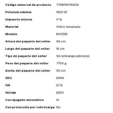
Código universal de producto
7798111679309
Potencia máxima
1500 W
Impuesto interno
0 %
Material
Vidrio templado
Modelo
BVC15B
Altura del paquete del seller
66 cm
Largo del paquete del seller
16 cm
Tipo de paquete del seller
Sin embalaje adicional
Peso del paquete del seller
7700 g
Ancho del paquete del seller
50 cm
SKU
2966
IVA
21 %
Voltaje
220V
Con apagado automático
Sí
Con protección por sobrecarga
No