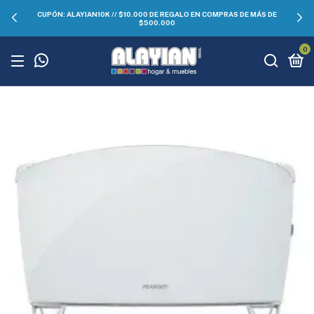
CUPÓN: ALAYIAN10K // $10.000 DE REGALO EN COMPRAS DE MÁS DE
$500.000
0