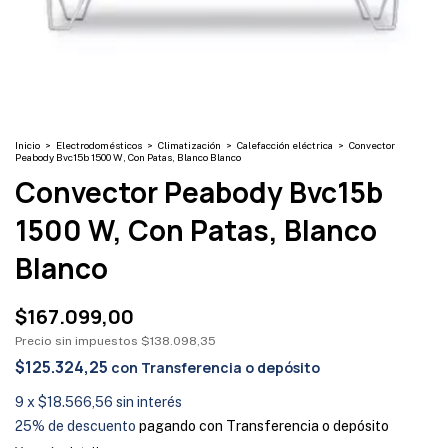
Inicio
>
Electrodomésticos
>
Climatización
>
Calefacción eléctrica
>
Convector
Peabody Bvc15b 1500 W, Con Patas, Blanco Blanco
Convector Peabody Bvc15b
1500 W, Con Patas, Blanco
Blanco
$167.099,00
Precio sin impuestos
$138.098,35
$125.324,25
con
Transferencia o depósito
9
x
$18.566,56
sin interés
25% de descuento
pagando con Transferencia o depósito