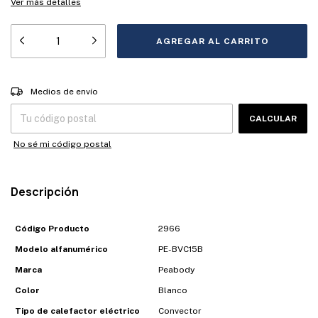
Ver más detalles
Entregas para el CP:
CAMBIAR CP
Medios de envío
CALCULAR
No sé mi código postal
Descripción
Código Producto
2966
Modelo alfanumérico
PE-BVC15B
Marca
Peabody
Color
Blanco
Tipo de calefactor eléctrico
Convector