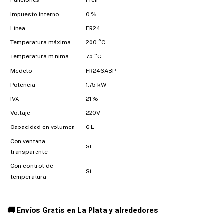
Funciones
Freír
Impuesto interno
0 %
Línea
FR24
Temperatura máxima
200 °C
Temperatura mínima
75 °C
Modelo
FR246ABP
Potencia
1.75 kW
IVA
21 %
Voltaje
220V
Capacidad en volumen
6 L
Con ventana
Sí
transparente
Con control de
Sí
temperatura
🚚 Envíos Gratis en La Plata y alrededores