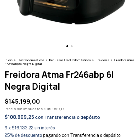
Inicio
>
Electrodomésticos
>
Pequeños Electrodomésticos
>
Freidoras
>
Freidora Atma
Fr246abp 6l Negra Digital
Freidora Atma Fr246abp 6l
Negra Digital
$145.199,00
Precio sin impuestos
$119.999,17
$108.899,25
con
Transferencia o depósito
9
x
$16.133,22
sin interés
25% de descuento
pagando con Transferencia o depósito