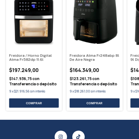
Freidora / Horno Digital
Freidora Atma Fr248abp 8l
Frei
Atma Fr582dp 11.6l
De Aire Negra
9l Di
$197.249,00
$164.349,00
$14
$147.936,75
con
$123.261,75
con
$10
Transferencia o depósito
Transferencia o depósito
Tran
9
x
$21.916,56
sin interés
9
x
$18.261,00
sin interés
9
x
$1