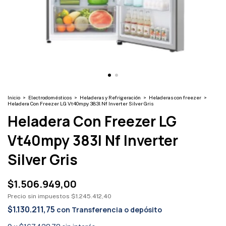
Inicio
>
Electrodomésticos
>
Heladeras y Refrigeración
>
Heladeras con freezer
>
Heladera Con Freezer LG Vt40mpy 383l Nf Inverter Silver Gris
Heladera Con Freezer LG
Vt40mpy 383l Nf Inverter
Silver Gris
$1.506.949,00
Precio sin impuestos
$1.245.412,40
$1.130.211,75
con
Transferencia o depósito