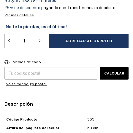
9
x
$167.438,78
sin interés
25% de descuento
pagando con Transferencia o depósito
Ver más detalles
¡No te lo pierdas, es el último!
Entregas para el CP:
CAMBIAR CP
Medios de envío
CALCULAR
No sé mi código postal
Descripción
Código Producto
555
Altura del paquete del seller
53 cm