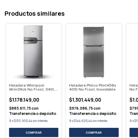
Productos similares
Heladera Whirlpool
Heladera Philco Phnt458x
Hela
Wrm39ck No Frost, 340l,
405l No Frost, Inoxidable
No F
Inoxidable
Inox
$1.178.149,00
$1.301.449,00
$1.
$883.611,75
con
$976.086,75
con
$791
Transferencia o depósito
Transferencia o depósito
Tran
9
x
$130.905,44
sin interés
9
x
$144.605,44
sin interés
9
x
$1