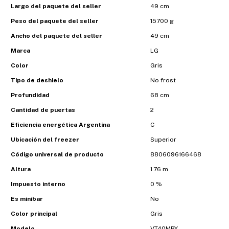
Largo del paquete del seller
49 cm
Peso del paquete del seller
15700 g
Ancho del paquete del seller
49 cm
Marca
LG
Color
Gris
Tipo de deshielo
No frost
Profundidad
68 cm
Cantidad de puertas
2
Eficiencia energética Argentina
C
Ubicación del freezer
Superior
Código universal de producto
8806096166468
Altura
1.76 m
Impuesto interno
0 %
Es minibar
No
Color principal
Gris
Modelo
VT40MPY