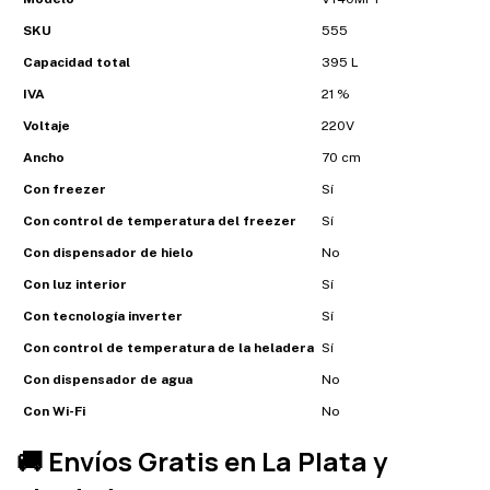
SKU
555
Capacidad total
395 L
IVA
21 %
Voltaje
220V
Ancho
70 cm
Con freezer
Sí
Con control de temperatura del freezer
Sí
Con dispensador de hielo
No
Con luz interior
Sí
Con tecnología inverter
Sí
Con control de temperatura de la heladera
Sí
Con dispensador de agua
No
Con Wi-Fi
No
🚚 Envíos Gratis en La Plata y