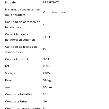
Modelo
RT32K5070
Material de los estantes
Vidrio templado
de la heladera
Cantidad de estantes de
4
la heladera
Capacidad de la
249 L
heladera en volumen
Cantidad de niveles de
10
temperatura
Capacidad total
321 L
IVA
21 %
Voltaje
220V
Peso
59 kg
Ancho
60 cm
Con porta botellas
Sí
Con porta latas
No
Con filtro desodorizador
Sí