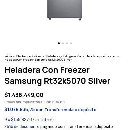
Inicio
>
Electrodomésticos
>
Heladeras y Refrigeración
>
Heladeras con freezer
>
Heladera Con Freezer Samsung Rt32k5070 Silver
Heladera Con Freezer
Samsung Rt32k5070 Silver
$1.438.449,00
Precio sin impuestos
$1.188.800,83
$1.078.836,75
con
Transferencia o depósito
9
x
$159.827,67
sin interés
25% de descuento
pagando con Transferencia o depósito