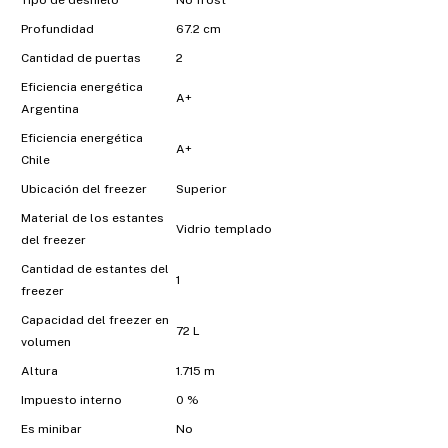
Tipo de deshielo
No frost
Profundidad
67.2 cm
Cantidad de puertas
2
Eficiencia energética
A+
Argentina
Eficiencia energética
A+
Chile
Ubicación del freezer
Superior
Material de los estantes
Vidrio templado
del freezer
Cantidad de estantes del
1
freezer
Capacidad del freezer en
72 L
volumen
Altura
1.715 m
Impuesto interno
0 %
Es minibar
No