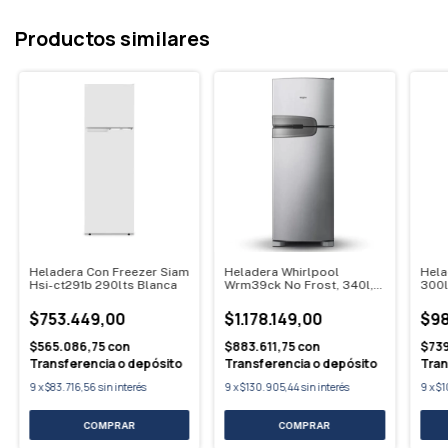
Productos similares
Heladera Con Freezer Siam
Heladera Whirlpool
Hela
Hsi-ct291b 290lts Blanca
Wrm39ck No Frost, 340l,
300l
Inoxidable
$753.449,00
$1.178.149,00
$98
$565.086,75
con
$883.611,75
con
$739
Transferencia o depósito
Transferencia o depósito
Tran
9
x
$83.716,56
sin interés
9
x
$130.905,44
sin interés
9
x
$1