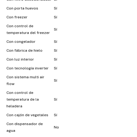
Con porta huevos
Sí
Con freezer
Sí
Con control de
Sí
temperatura del freezer
Con congelador
Sí
Con fábrica de hielo
Sí
Con luz interior
Sí
Con tecnología inverter
Sí
Con sistema multi air
Sí
flow
Con control de
temperatura de la
Sí
heladera
Con cajón de vegetales
Sí
Con dispensador de
No
agua