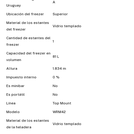
A
Uruguay
Ubicación del freezer
Superior
Material de los estantes
Vidrio templado
del freezer
Cantidad de estantes del
1
freezer
Capacidad del freezer en
81 L
volumen
Altura
1.834 m
Impuesto interno
0 %
Es minibar
No
Es portátil
No
Línea
Top Mount
Modelo
WRM42
Material de los estantes
Vidrio templado
de la heladera