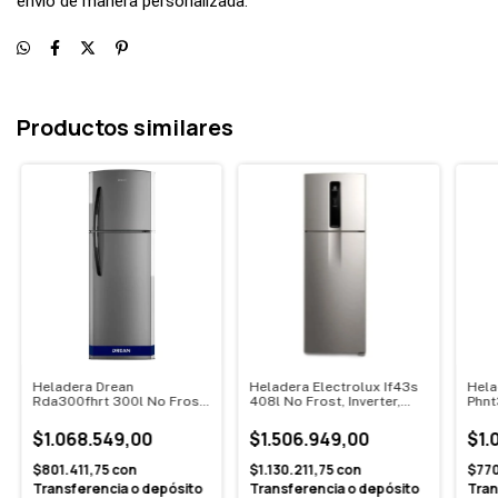
envío de manera personalizada.
Productos similares
Heladera Drean
Heladera Electrolux If43s
Hela
Rda300fhrt 300l No Frost
408l No Frost, Inverter,
Phnt
Metalica
Plata
Blan
$1.068.549,00
$1.506.949,00
$1.
$801.411,75
con
$1.130.211,75
con
$77
Transferencia o depósito
Transferencia o depósito
Tran