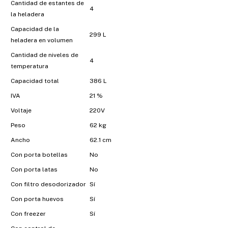
Cantidad de estantes de
4
la heladera
Capacidad de la
299 L
heladera en volumen
Cantidad de niveles de
4
temperatura
Capacidad total
386 L
IVA
21 %
Voltaje
220V
Peso
62 kg
Ancho
62.1 cm
Con porta botellas
No
Con porta latas
No
Con filtro desodorizador
Sí
Con porta huevos
Sí
Con freezer
Sí