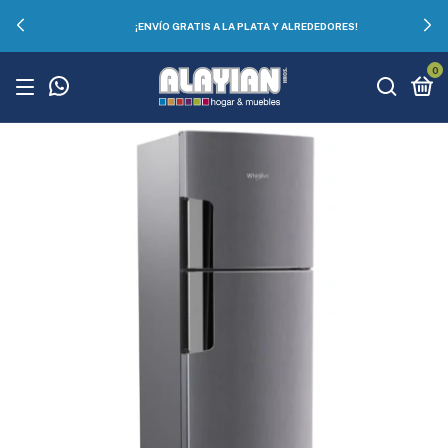
¡ENVÍO GRATIS A LA PLATA Y ALREDEDORES!
0