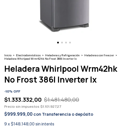
Inicio
>
Electrodomésticos
>
Heladeras y Refrigeración
>
Heladeras con freezer
>
Heladera Whirlpool Wrm42hk No Frost 386l Inverter Ix
Heladera Whirlpool Wrm42hk
No Frost 386l Inverter Ix
-
10
%
OFF
$1.333.332,00
$1.481.480,00
Precio sin impuestos
$1.101.927,27
$999.999,00
con
Transferencia o depósito
9
x
$148.148,00
sin interés