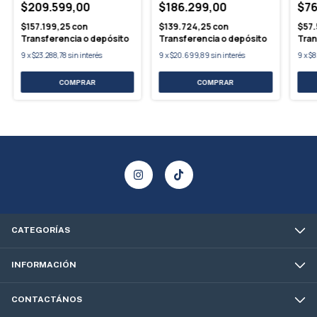
$209.599,00
$186.299,00
$76
$157.199,25
con
$139.724,25
con
$57
Transferencia o depósito
Transferencia o depósito
Tran
9
x
$23.288,78
sin interés
9
x
$20.699,89
sin interés
9
x
$8
CATEGORÍAS
INFORMACIÓN
CONTACTÁNOS