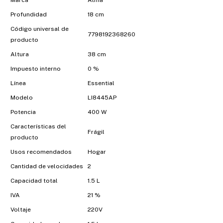
Marca
Atma
Profundidad
18 cm
Código universal de
7798192368260
producto
Altura
38 cm
Impuesto interno
0 %
Línea
Essential
Modelo
LI8445AP
Potencia
400 W
Características del
Frágil
producto
Usos recomendados
Hogar
Cantidad de velocidades
2
Capacidad total
1.5 L
IVA
21 %
Voltaje
220V