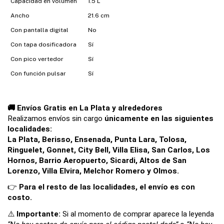
Capacidad en volumen
1.5 L
Ancho
21.6 cm
Con pantalla digital
No
Con tapa dosificadora
Sí
Con pico vertedor
Sí
Con función pulsar
Sí
🚚 Envíos Gratis en La Plata y alrededores
Realizamos envíos sin cargo 
únicamente en las siguientes 
localidades:
La Plata, Berisso, Ensenada, Punta Lara, Tolosa, 
Ringuelet, Gonnet, City Bell, Villa Elisa, San Carlos, Los 
Hornos, Barrio Aeropuerto, Sicardi, Altos de San 
Lorenzo, Villa Elvira, Melchor Romero y Olmos.
👉 
Para el resto de las localidades, el envío es con 
costo.
⚠️ 
Importante: 
Si al momento de comprar aparece la leyenda 