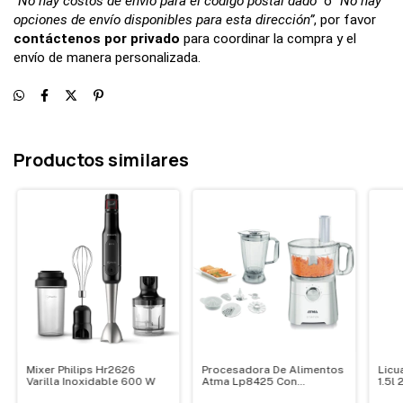
“No hay costos de envío para el código postal dado”
 o 
“No hay 
opciones de envío disponibles para esta dirección”
, por favor 
contáctenos por privado
 para coordinar la compra y el 
envío de manera personalizada.
Productos similares
Mixer Philips Hr2626
Procesadora De Alimentos
Licu
Varilla Inoxidable 600 W
Atma Lp8425 Con
1.5l
Licuadora