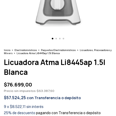
Inicio
>
Electrodomésticos
>
Pequeños Electrodomésticos
>
Licuadoras, Procesadoras y
Mixers
>
Licuadora Atma Li8445ap 1.5l Blanca
Licuadora Atma Li8445ap 1.5l
Blanca
$76.699,00
Precio sin impuestos
$63.387,60
$57.524,25
con
Transferencia o depósito
9
x
$8.522,11
sin interés
25% de descuento
pagando con Transferencia o depósito