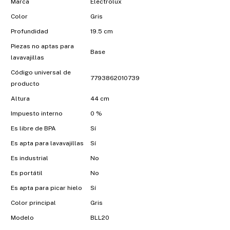
Marca
Electrolux
Color
Gris
Profundidad
19.5 cm
Piezas no aptas para
Base
lavavajillas
Código universal de
7793862010739
producto
Altura
44 cm
Impuesto interno
0 %
Es libre de BPA
Sí
Es apta para lavavajillas
Sí
Es industrial
No
Es portátil
No
Es apta para picar hielo
Sí
Color principal
Gris
Modelo
BLL20