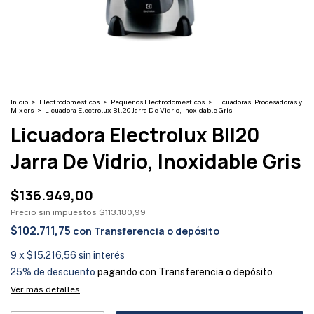
Inicio
>
Electrodomésticos
>
Pequeños Electrodomésticos
>
Licuadoras, Procesadoras y
Mixers
>
Licuadora Electrolux Bll20 Jarra De Vidrio, Inoxidable Gris
Licuadora Electrolux Bll20
Jarra De Vidrio, Inoxidable Gris
$136.949,00
Precio sin impuestos
$113.180,99
$102.711,75
con
Transferencia o depósito
9
x
$15.216,56
sin interés
25% de descuento
pagando con Transferencia o depósito
Ver más detalles