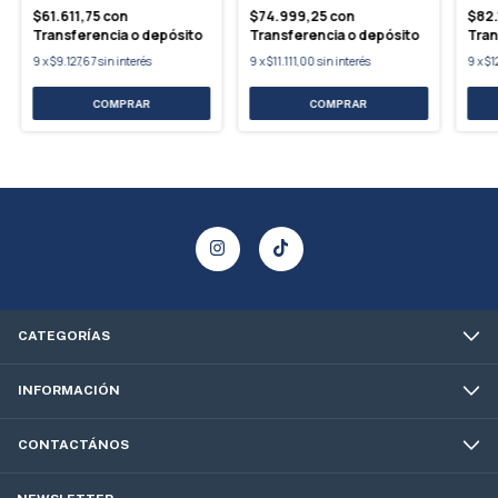
$61.611,75
con
$74.999,25
con
$82.
Transferencia o depósito
Transferencia o depósito
Tran
9
x
$9.127,67
sin interés
9
x
$11.111,00
sin interés
9
x
$12
CATEGORÍAS
INFORMACIÓN
CONTACTÁNOS