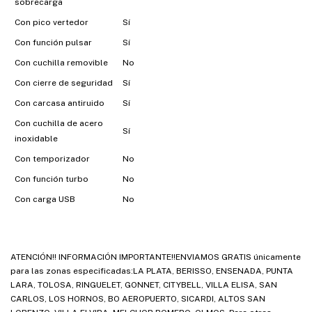
sobrecarga
Con pico vertedor
Sí
Con función pulsar
Sí
Con cuchilla removible
No
Con cierre de seguridad
Sí
Con carcasa antiruido
Sí
Con cuchilla de acero
Sí
inoxidable
Con temporizador
No
Con función turbo
No
Con carga USB
No
ATENCIÓN!! INFORMACIÓN IMPORTANTE!!ENVIAMOS GRATIS únicamente
para las zonas especificadas:LA PLATA, BERISSO, ENSENADA, PUNTA
LARA, TOLOSA, RINGUELET, GONNET, CITYBELL, VILLA ELISA, SAN
CARLOS, LOS HORNOS, BO AEROPUERTO, SICARDI, ALTOS SAN