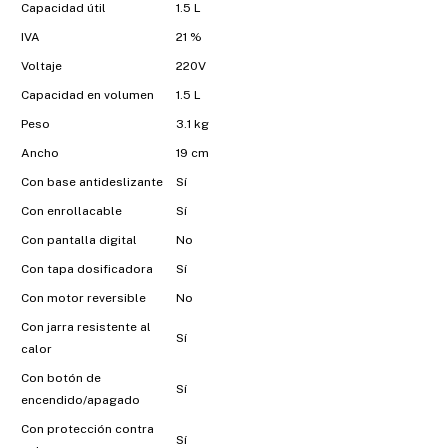
Capacidad útil
1.5 L
IVA
21 %
Voltaje
220V
Capacidad en volumen
1.5 L
Peso
3.1 kg
Ancho
19 cm
Con base antideslizante
Sí
Con enrollacable
Sí
Con pantalla digital
No
Con tapa dosificadora
Sí
Con motor reversible
No
Con jarra resistente al
Sí
calor
Con botón de
Sí
encendido/apagado
Con protección contra
Sí