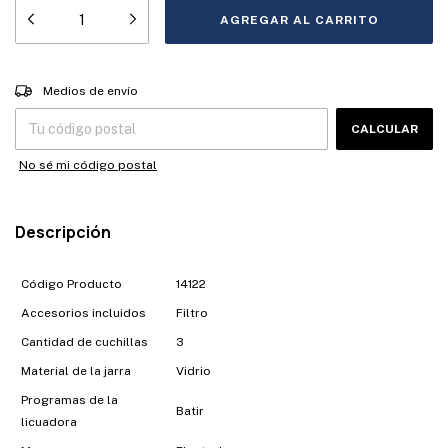
Entregas para el CP:
CAMBIAR CP
Medios de envío
CALCULAR
No sé mi código postal
Descripción
Código Producto
14122
Accesorios incluidos
Filtro
Cantidad de cuchillas
3
Material de la jarra
Vidrio
Programas de la
Batir
licuadora