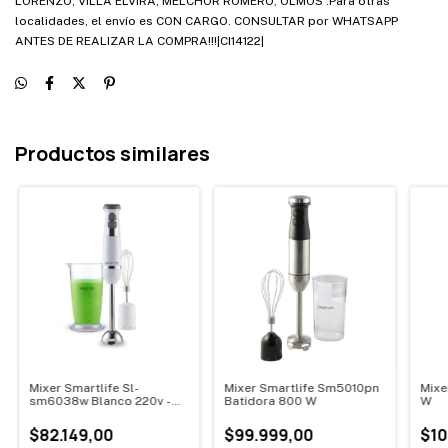
LORENZO, VILLA ELVIRA, MELCHOR ROMERO, OLMOS .Para otras
localidades, el envío es CON CARGO. CONSULTAR por WHATSAPP
ANTES DE REALIZAR LA COMPRA!!!|CI14122|
Productos similares
Mixer Smartlife Sl-
Mixer Smartlife Sm5010pn
Mixe
sm6038w Blanco 220v -
Batidora 800 W
W
240v 50 Hz
$82.149,00
$99.999,00
$10