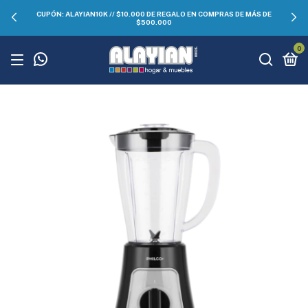
CUPÓN: ALAYIAN10K // $10.000 DE REGALO EN COMPRAS DE MÁS DE
$500.000
0