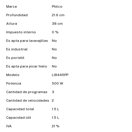
Marca
Philco
Profundidad
21.6 cm
Altura
38 cm
Impuesto interno
0 %
Es apta para lavavajillas
No
Es industrial
No
Es portátil
No
Es apta para picar hielo
No
Modelo
LI8445PP
Potencia
500 W
Cantidad de programas
3
Cantidad de velocidades
2
Capacidad total
1.5 L
Capacidad útil
1.5 L
IVA
21 %