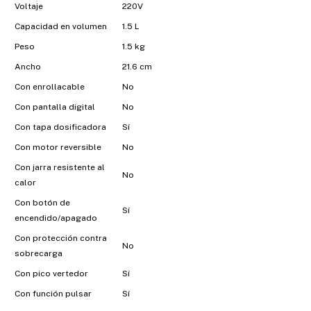
Voltaje
220V
Capacidad en volumen
1.5 L
Peso
1.5 kg
Ancho
21.6 cm
Con enrollacable
No
Con pantalla digital
No
Con tapa dosificadora
Sí
Con motor reversible
No
Con jarra resistente al
No
calor
Con botón de
Sí
encendido/apagado
Con protección contra
No
sobrecarga
Con pico vertedor
Sí
Con función pulsar
Sí