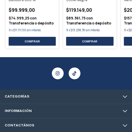
Batidora 800 W
550w Negra
Vari
$99.999,00
$119.149,00
$20
$74.999,25
con
$89.361,75
con
$157
Transferencia o depósito
Transferencia o depósito
Tran
9
x
$11.111,00
sin interés
9
x
$13.238,78
sin interés
9
x
$2
CATEGORÍAS
INFORMACIÓN
CONTACTÁNOS