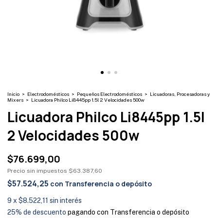
Inicio
>
Electrodomésticos
>
Pequeños Electrodomésticos
>
Licuadoras, Procesadoras y
Mixers
>
Licuadora Philco Li8445pp 1.5l 2 Velocidades 500w
Licuadora Philco Li8445pp 1.5l
2 Velocidades 500w
$76.699,00
Precio sin impuestos
$63.387,60
$57.524,25
con
Transferencia o depósito
9
x
$8.522,11
sin interés
25% de descuento
pagando con Transferencia o depósito