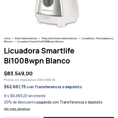
Inicio
>
Electrodomésticos
>
Pequeños Electrodomésticos
>
Licuadoras, Procesadoras y
Mixers
>
Licuadora Smartlife Bl1008wpn Blanco
Licuadora Smartlife
Bl1008wpn Blanco
$83.549,00
Precio sin impuestos
$69.048,76
$62.661,75
con
Transferencia o depósito
9
x
$9.283,22
sin interés
25% de descuento
pagando con Transferencia o depósito
Ver más detalles