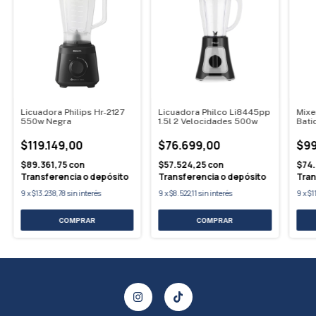
Licuadora Philips Hr-2127
Licuadora Philco Li8445pp
Mixe
550w Negra
1.5l 2 Velocidades 500w
Bati
$119.149,00
$76.699,00
$99
$89.361,75
con
$57.524,25
con
$74
Transferencia o depósito
Transferencia o depósito
Tran
9
x
$13.238,78
sin interés
9
x
$8.522,11
sin interés
9
x
$1