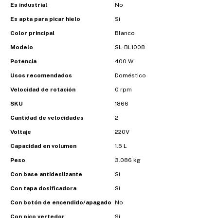
Es industrial
No
Es apta para picar hielo
Sí
Color principal
Blanco
Modelo
SL-BL1008
Potencia
400 W
Usos recomendados
Doméstico
Velocidad de rotación
0 rpm
SKU
1866
Cantidad de velocidades
2
Voltaje
220V
Capacidad en volumen
1.5 L
Peso
3.086 kg
Con base antideslizante
Sí
Con tapa dosificadora
Sí
Con botón de encendido/apagado
No
Con pico vertedor
Sí