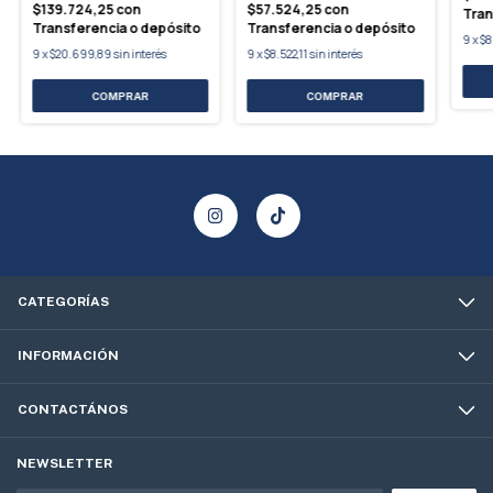
$139.724,25
con
$57.524,25
con
Tran
Transferencia o depósito
Transferencia o depósito
9
x
$8
9
x
$20.699,89
sin interés
9
x
$8.522,11
sin interés
CATEGORÍAS
INFORMACIÓN
CONTACTÁNOS
NEWSLETTER