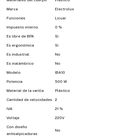
Materiales del cuerpo
Plástico
Marca
Electrolux
Funciones
Licuar
Impuesto interno
0 %
Es libre de BPA
Sí
Es ergonómica
Sí
Es industrial
No
Es inalámbrico
No
Modelo
IBA10
Potencia
500 W
Material de la varilla
Plástico
Cantidad de velocidades
2
IVA
21 %
Voltaje
220V
Con diseño
No
antisalpicaduras