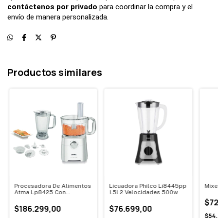
contáctenos por privado
 para coordinar la compra y el 
envío de manera personalizada.
Productos similares
Procesadora De Alimentos
Licuadora Philco Li8445pp
Mixe
Atma Lp8425 Con
1.5l 2 Velocidades 500w
Licuadora
$72
$186.299,00
$76.699,00
$54