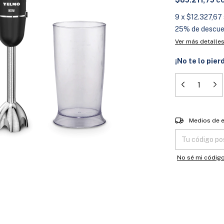
9
x
$12.327,67
25% de descu
Ver más detalle
¡No te lo pier
Entregas para el
Medios de 
No sé mi códig