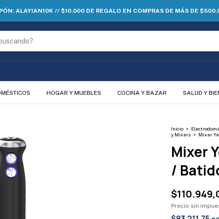
PÓN: ALAYIAN10K // $10.000 DE REGALO EN COMPRAS DE MÁS DE $500.
OMÉSTICOS
HOGAR Y MUEBLES
COCINA Y BAZAR
SALUD Y BI
Inicio
>
Electrodomé
y Mixers
>
Mixer Ye
Mixer 
/ Bati
$110.949,
Precio sin impu
$83.211,75
c