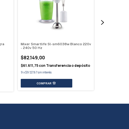
gra
Mixer Smartlife Sl-sm6038w Blanco 220v
Mixer Philips H
- 240v 50 Hz
$72.599,00
$82.149,00
$54.449,25
con
$61.611,75
con
Transferencia o depósito
depósito
9
x
$9.127,67
sin interés
9
x
$8.066,56
sin in