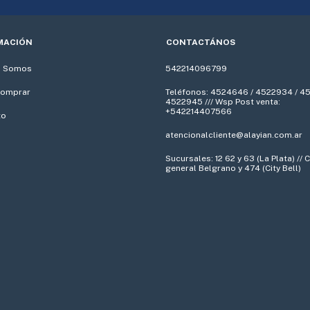
MACIÓN
CONTACTÁNOS
s Somos
542214096799
omprar
Teléfonos: 4524646 / 4522934 / 4
4522945 /// Wsp Post venta:
+542214407566
to
atencionalcliente@alayian.com.ar
Sucursales: 12 62 y 63 (La Plata) //
general Belgrano y 474 (City Bell)