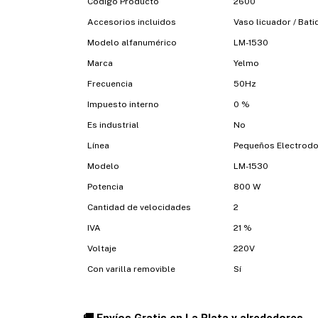
Código Producto
2600
Accesorios incluidos
Vaso licuador / Bati
Modelo alfanumérico
LM-1530
Marca
Yelmo
Frecuencia
50Hz
Impuesto interno
0 %
Es industrial
No
Línea
Pequeños Electrod
Modelo
LM-1530
Potencia
800 W
Cantidad de velocidades
2
IVA
21 %
Voltaje
220V
Con varilla removible
Sí