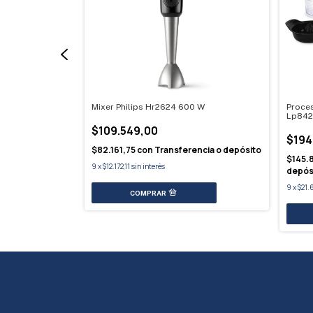
dor / Picador
Mixer Philips Hr2624 600 W
Proce
Lp84
$109.549,00
$194
$82.161,75
con
Transferencia o depósito
encia o
$145.
9
x
$12.172,11
sin interés
depós
9
x
$21.