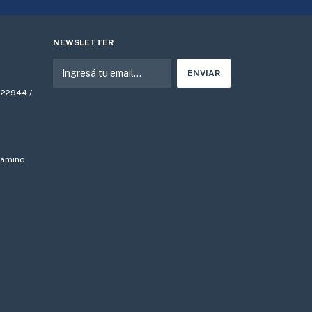
NEWSLETTER
522944 /
 Camino