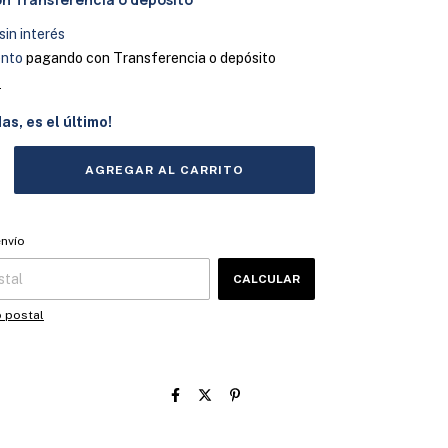
sin interés
ento
pagando con Transferencia o depósito
s
das, es el último!
 CP:
CAMBIAR CP
envío
CALCULAR
o postal