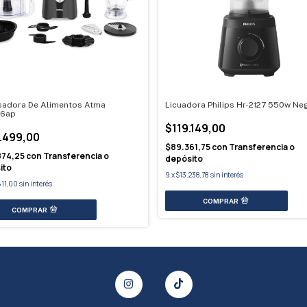
sadora De Alimentos Atma
Licuadora Philips Hr-2127 550w Ne
26ap
$119.149,00
.499,00
$89.361,75
con
Transferencia o
874,25
con
Transferencia o
depósito
ito
9
x
$13.238,78
sin interés
611,00
sin interés