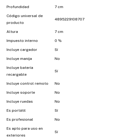
Profundidad
7 cm
Código universal de
4895229108707
producto
Altura
7 cm
Impuesto interno
0 %
Incluye cargador
Sí
Incluye manija
No
Incluye batería
Sí
recargable
Incluye control remoto
No
Incluye soporte
No
Incluye ruedas
No
Es portátil
Sí
Es profesional
No
Es apto para uso en
Sí
exteriores