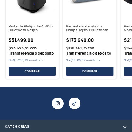
Parlante Philips Tas1505b
Parlante Inalambrico
Parl
Bluetooth Negro
Philips Tajs50 Bluetooth
Nob
Fm/b
$31.499,00
$173.949,00
$21
$23.624,25
con
$130.461,75
con
$164
Transferencia o depósito
Transferencia o depósito
Tran
9
x
$3.499,89
sin interés
9
x
$19.327,67
sin interés
9
x
$2
CATEGORÍAS