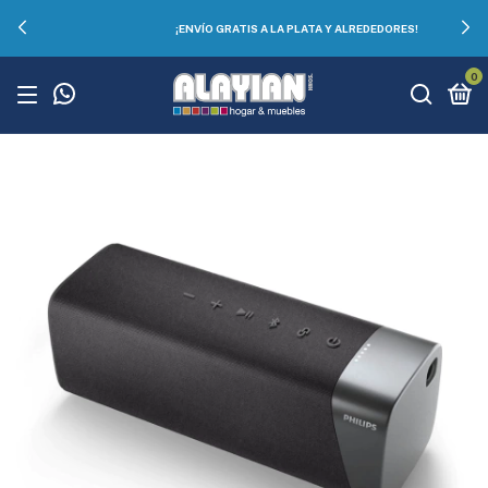
¡ENVÍO GRATIS A LA PLATA Y ALREDEDORES!
0