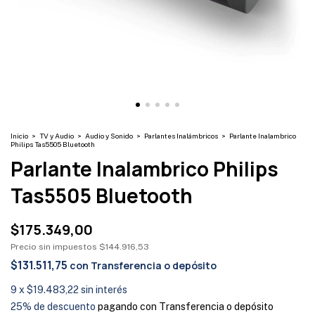
Inicio
>
TV y Audio
>
Audio y Sonido
>
Parlantes Inalámbricos
>
Parlante Inalambrico
Philips Tas5505 Bluetooth
Parlante Inalambrico Philips
Tas5505 Bluetooth
$175.349,00
Precio sin impuestos
$144.916,53
$131.511,75
con
Transferencia o depósito
9
x
$19.483,22
sin interés
25% de descuento
pagando con Transferencia o depósito