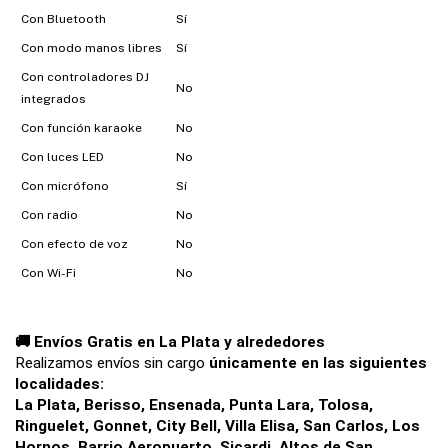
Con Bluetooth
Sí
Con modo manos libres
Sí
Con controladores DJ
No
integrados
Con función karaoke
No
Con luces LED
No
Con micrófono
Sí
Con radio
No
Con efecto de voz
No
Con Wi-Fi
No
🚚 Envíos Gratis en La Plata y alrededores
Realizamos envíos sin cargo 
únicamente en las siguientes 
localidades:
La Plata, Berisso, Ensenada, Punta Lara, Tolosa, 
Ringuelet, Gonnet, City Bell, Villa Elisa, San Carlos, Los 
Hornos, Barrio Aeropuerto, Sicardi, Altos de San 