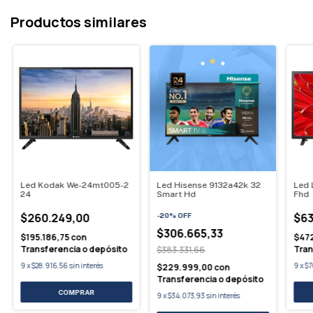
Productos similares
Led Kodak We-24mt005-2
Led Hisense 9132a42k 32
Led
24
Smart Hd
Fhd
$260.249,00
$63
-
20
%
OFF
$306.665,33
$195.186,75
con
$472
Transferencia o depósito
Tran
$383.331,66
9
x
$28.916,56
sin interés
9
x
$7
$229.999,00
con
Transferencia o depósito
9
x
$34.073,93
sin interés