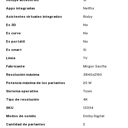
Incluye accesorios
Sí
Apps integradas
Netflix
Asistentes virtuales integrados
Bixby
Es 3D
No
Es curvo
No
Es portátil
No
Es smart
Sí
Línea
TV
Fabricante
Mirgor Sacifia
Resolución máxima
3840x2160
Potencia máxima de los parlantes
20 W
Sistema operativo
Tizen
Tipo de resolución
4K
SKU
13334
Modos de sonido
Dolby Digital
Cantidad de parlantes
2