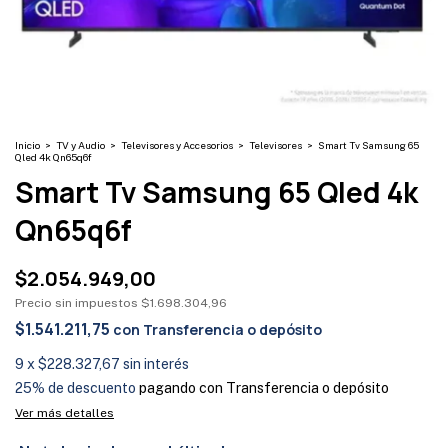
Inicio
>
TV y Audio
>
Televisores y Accesorios
>
Televisores
>
Smart Tv Samsung 65
Qled 4k Qn65q6f
Smart Tv Samsung 65 Qled 4k
Qn65q6f
$2.054.949,00
Precio sin impuestos
$1.698.304,96
$1.541.211,75
con
Transferencia o depósito
9
x
$228.327,67
sin interés
25% de descuento
pagando con Transferencia o depósito
Ver más detalles