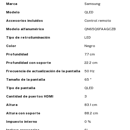
Marca
Samsung
Modelo
QLED
Accesorios incluidos
Control remoto
Modelo alfanumérico
QN65Q6FAAGCZB
Tipo de retroiluminación
LED
Color
Negro
Profundidad
7.7 cm
Profundidad con soporte
22.2 cm
Frecuencia de actualización de la pantalla
50 Hz
Tamaño de la pantalla
65 "
Tipo de pantalla
QLED
Cantidad de puertos HDMI
3
Altura
83.1 cm
Altura con soporte
88.2 cm
Impuesto interno
0 %