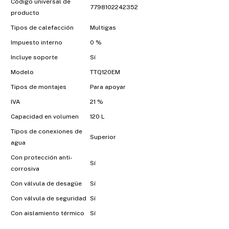
Código universal de
7798102242352
producto
Tipos de calefacción
Multigas
Impuesto interno
0 %
Incluye soporte
Sí
Modelo
TTQ120EM
Tipos de montajes
Para apoyar
IVA
21 %
Capacidad en volumen
120 L
Tipos de conexiones de
Superior
agua
Con protección anti-
Sí
corrosiva
Con válvula de desagüe
Sí
Con válvula de seguridad
Sí
Con aislamiento térmico
Sí