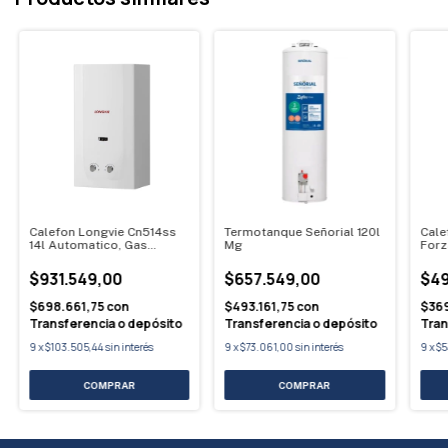
Calefon Longvie Cn514ss
Termotanque Señorial 120l
Cale
14l Automatico, Gas
Mg
For
Natural
$931.549,00
$657.549,00
$49
$698.661,75
con
$493.161,75
con
$369
Transferencia o depósito
Transferencia o depósito
Tran
9
x
$103.505,44
sin interés
9
x
$73.061,00
sin interés
9
x
$5