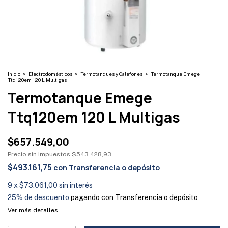
Inicio
>
Electrodomésticos
>
Termotanques y Calefones
>
Termotanque Emege
Ttq120em 120 L Multigas
Termotanque Emege
Ttq120em 120 L Multigas
$657.549,00
Precio sin impuestos
$543.428,93
$493.161,75
con
Transferencia o depósito
9
x
$73.061,00
sin interés
25% de descuento
pagando con Transferencia o depósito
Ver más detalles